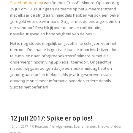
Spikeball toernooi
van Reebok CrossFit Almere. Op zaterdag
29 juli om 13.00 uur gaan de teams op het Almeerderstrand
met elkaar de strijd aan. Inmiddels hebben wij ook een beker
geregeld voor de winnaars. Ga jij er met de eeuwige roem en
eer vandoor? Beschik jij over de beste coördinatie,
nauwkeurigheid en behendigheid van de box?
Het is nog steeds mogelijk om jezelf in te schrijven voor het
toernooi. Deelname is gratis. Je kunt je team inschrijven door
te e-mailen naar info@reebokcrossfitalmere.nl met als
onderwerp “Inschrijving Spikeball toernooi”. Ongeacht je
niveau, wij gaan zorgen dat je een leuke middag hebt en
genoeg aan spelen toekomt. Als je al ingeschreven staat
ontvang je snel meer informatie over de verdere details.
Succes met oefenen!
12 juli 2017: Spike er op los!
/
/
/
12 juli, 2017
0 Reacties
in
Algemeen
,
Evenementen
,
Nieuws
door