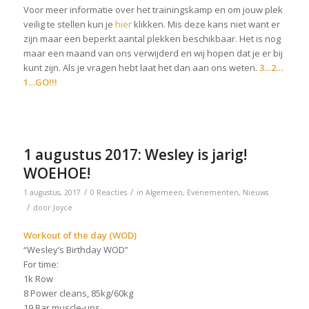
Voor meer informatie over het trainingskamp en om jouw plek
veilig te stellen kun je
hier
klikken. Mis deze kans niet want er
zijn maar een beperkt aantal plekken beschikbaar. Het is nog
maar een maand van ons verwijderd en wij hopen dat je er bij
kunt zijn. Als je vragen hebt laat het dan aan ons weten.
3…2…
1…GO!!!
1 augustus 2017: Wesley is jarig!
WOEHOE!
/
/
1 augustus, 2017
0 Reacties
in
Algemeen
,
Evenementen
,
Nieuws
/
door
Joyce
Workout of the day (WOD)
“Wesley’s Birthday WOD”
For time:
1k Row
8 Power cleans, 85kg/60kg
19 Bar muscle-ups