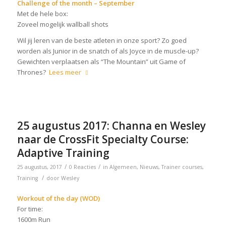
Challenge of the month – September
Met de hele box:
Zoveel mogelijk wallball shots
Wil jij leren van de beste atleten in onze sport? Zo goed
worden als Junior in de snatch of als Joyce in de muscle-up?
Gewichten verplaatsen als “The Mountain” uit Game of
Thrones?
Lees meer
25 augustus 2017: Channa en Wesley
naar de CrossFit Specialty Course:
Adaptive Training
/
/
25 augustus, 2017
0 Reacties
in
Algemeen
,
Nieuws
,
Trainer courses
,
/
Training
door
Wesley
Workout of the day (WOD)
For time:
1600m Run