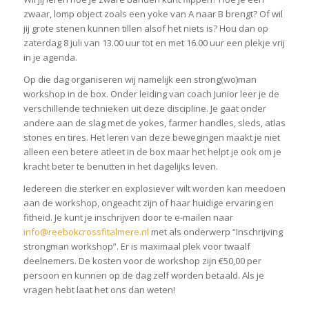
zwaar, lomp object zoals een yoke van A naar B brengt? Of wil
jij grote stenen kunnen tillen alsof het niets is? Hou dan op
zaterdag 8 juli van 13.00 uur tot en met 16.00 uur een plekje vrij
in je agenda.
Op die dag organiseren wij namelijk een strong(wo)man
workshop in de box. Onder leiding van coach Junior leer je de
verschillende technieken uit deze discipline. Je gaat onder
andere aan de slag met de yokes, farmer handles, sleds, atlas
stones en tires. Het leren van deze bewegingen maakt je niet
alleen een betere atleet in de box maar het helpt je ook om je
kracht beter te benutten in het dagelijks leven.
Iedereen die sterker en explosiever wilt worden kan meedoen
aan de workshop, ongeacht zijn of haar huidige ervaring en
fitheid. Je kunt je inschrijven door te e-mailen naar
info@reebokcrossfitalmere.nl
met als onderwerp “Inschrijving
strongman workshop”. Er is maximaal plek voor twaalf
deelnemers. De kosten voor de workshop zijn €50,00 per
persoon en kunnen op de dag zelf worden betaald. Als je
vragen hebt laat het ons dan weten!