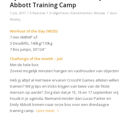
Abbott Training Camp
/
/
/
7 juli, 2017
0 Reacties
in
Algemeen
,
Evenementen
,
Nieuws
door
Wesley
Workout of the day (WOD)
7 min AMRAP of:
3 Deadlifts, 140kg/110kg
7 Box jumps, 30″/24″
Challenge of the month – Juli
Met de hele box:
Zoveel mogelijk minuten hangen en vasthouden van objecten
Heb jij altijd al met twee ervaren CrossFit Games atleten willen
trainen? Wil jij tips en tricks krijgen van twee van de fitste
mensen op aarde? Zorg dan dat je 15, 16 en 17 september vrij
houdt in je agenda. Niemand minder dan Lucas Parker en
Emily Abbott komen naar onze box voor een driedaagse
training camp.
Lees meer