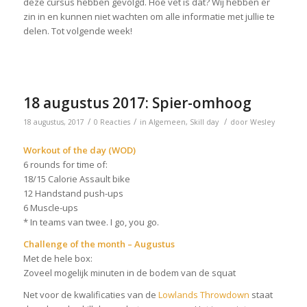
deze cursus hebben gevolgd. Hoe vet is dat? Wij hebben er
zin in en kunnen niet wachten om alle informatie met jullie te
delen. Tot volgende week!
18 augustus 2017: Spier-omhoog
/
/
/
18 augustus, 2017
0 Reacties
in
Algemeen
,
Skill day
door
Wesley
Workout of the day (WOD)
6 rounds for time of:
18/15 Calorie Assault bike
12 Handstand push-ups
6 Muscle-ups
* In teams van twee. I go, you go.
Challenge of the month – Augustus
Met de hele box:
Zoveel mogelijk minuten in de bodem van de squat
Net voor de kwalificaties van de
Lowlands Throwdown
staat