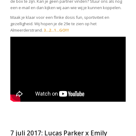
de box te zijn. Kan je geen partner vinden? Stuur ons als nog
een e-mail en dan kijken wij aan wie wij je kunnen koppelen.
Maak je klaar voor een flinke dosis fun, sportiviteit en
gezelligheid. Wij hopen je de 29e te zien op het
Almeerderstrand.
3…2…1…GO!!!
7 juli 2017: Lucas Parker x Emily