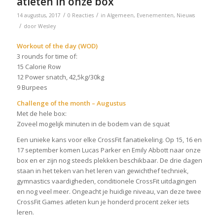
atleten in onze box
/
/
14 augustus, 2017
0 Reacties
in
Algemeen
,
Evenementen
,
Nieuws
/
door
Wesley
Workout of the day (WOD)
3 rounds for time of:
15 Calorie Row
12 Power snatch, 42,5kg/30kg
9 Burpees
Challenge of the month – Augustus
Met de hele box:
Zoveel mogelijk minuten in de bodem van de squat
Een unieke kans voor elke CrossFit fanatiekeling. Op 15, 16 en
17 september komen Lucas Parker en Emily Abbott naar onze
box en er zijn nog steeds plekken beschikbaar. De drie dagen
staan in het teken van het leren van gewichthef techniek,
gymnastics vaardigheden, conditionele CrossFit uitdagingen
en nog veel meer. Ongeacht je huidige niveau, van deze twee
CrossFit Games atleten kun je honderd procent zeker iets
leren.