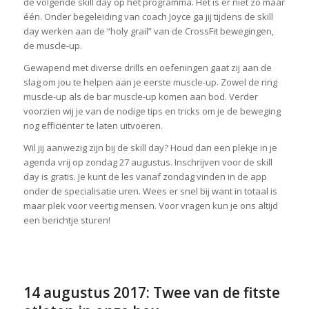
de volgende skill day op het programma. Het is er niet zo maar
één. Onder begeleiding van coach Joyce ga jij tijdens de skill
day werken aan de “holy grail” van de CrossFit bewegingen,
de muscle-up.
Gewapend met diverse drills en oefeningen gaat zij aan de
slag om jou te helpen aan je eerste muscle-up. Zowel de ring
muscle-up als de bar muscle-up komen aan bod. Verder
voorzien wij je van de nodige tips en tricks om je de beweging
nog efficiënter te laten uitvoeren.
Wil jij aanwezig zijn bij de skill day? Houd dan een plekje in je
agenda vrij op zondag 27 augustus. Inschrijven voor de skill
day is gratis. Je kunt de les vanaf zondag vinden in de app
onder de specialisatie uren. Wees er snel bij want in totaal is
maar plek voor veertig mensen. Voor vragen kun je ons altijd
een berichtje sturen!
14 augustus 2017: Twee van de fitste