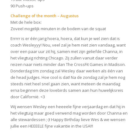
90 Push-ups
Challenge of the month – Augustus
Met de hele box:
Zoveel mogelijk minuten in de bodem van de squat
Errrrr is er één jarig hoera, hoera, dat kun je wel zien dat is
coach Wesleyyy! Nou, veel zal je hem niet zien vandaag, want
over een paar uur zit hij, samen met zijn geliefde Channa, in
het vliegtuig richting Chicago. Zij zullen vanuit daar verder
reizen naar niets minder dan The CrossFit Games in Madison.
Donderdag t/m zondag zal Wesley daar werken als één van
de head judges. Hoe cool is dat! Na de zondag zal je hem nog
steeds niet heel snel gaan zien, want meteen de maandag
erna beginnen deze lovebirds samen aan hun huwelijksreis
door Californië. <3
Wij wensen Wesley een heeeele fijne verjaardag en dat hij in
het vliegtuig maar goed verwend mag worden door Channa en
alle stewardessen ;-)! Happy Birthday lieve Wes & we wensen
jullie een HEEEELE fijne vakantie in the USA!!!