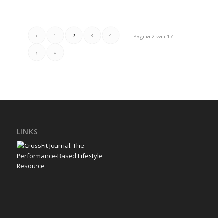
‹
1
2
3
4
Pagina 2 van 17
›
»
LINKS