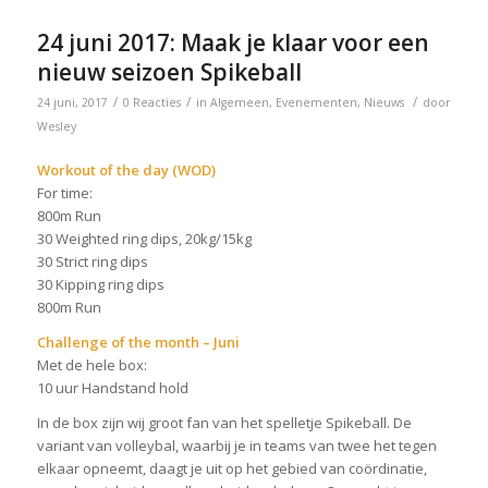
24 juni 2017: Maak je klaar voor een
nieuw seizoen Spikeball
/
/
/
24 juni, 2017
0 Reacties
in
Algemeen
,
Evenementen
,
Nieuws
door
Wesley
Workout of the day (WOD)
For time:
800m Run
30 Weighted ring dips, 20kg/15kg
30 Strict ring dips
30 Kipping ring dips
800m Run
Challenge of the month – Juni
Met de hele box:
10 uur Handstand hold
In de box zijn wij groot fan van het spelletje Spikeball. De
variant van volleybal, waarbij je in teams van twee het tegen
elkaar opneemt, daagt je uit op het gebied van coördinatie,