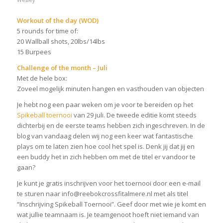
Wesley
Workout of the day (WOD)
5 rounds for time of:
20 Wallball shots, 20lbs/14lbs
15 Burpees
Challenge of the month – Juli
Met de hele box:
Zoveel mogelijk minuten hangen en vasthouden van objecten
Je hebt nog een paar weken om je voor te bereiden op het
Spikeball toernooi
van 29 juli. De tweede editie komt steeds
dichterbij en de eerste teams hebben zich ingeschreven. In de
blog van vandaag delen wij nog een keer wat fantastische
plays om te laten zien hoe cool het spel is. Denk jij dat jij en
een buddy het in zich hebben om met de titel er vandoor te
gaan?
Je kunt je gratis inschrijven voor het toernooi door een e-mail
te sturen naar info@reebokcrossfitalmere.nl met als titel
“Inschrijving Spikeball Toernooi”. Geef door met wie je komt en
wat jullie teamnaam is. Je teamgenoot hoeft niet iemand van