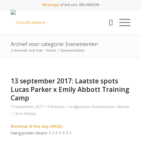
Whatsapp
of bel ons: 085-0603336
Archief voor categorie: Evenementen
U bevindt zich hier:
Home
/
Evenementen
13 september 2017: Laatste spots
Lucas Parker x Emily Abbott Training
Camp
/
/
13 september, 2017
0 Reacties
in
Algemeen
,
Evenementen
,
Nieuws
/
door
Wesley
Workout of the day (WOD)
Hang power cleans 1-1-1-1-1-1-1