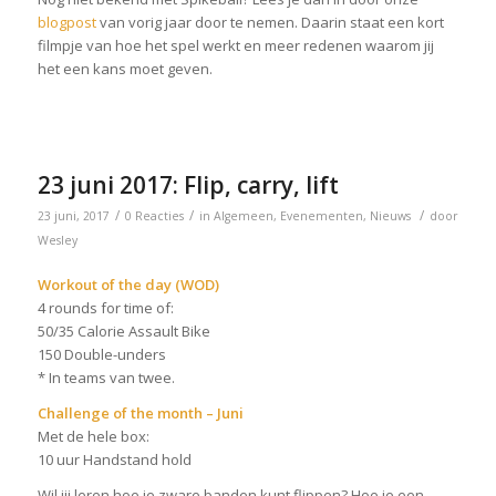
blogpost
van vorig jaar door te nemen. Daarin staat een kort
filmpje van hoe het spel werkt en meer redenen waarom jij
het een kans moet geven.
23 juni 2017: Flip, carry, lift
/
/
/
23 juni, 2017
0 Reacties
in
Algemeen
,
Evenementen
,
Nieuws
door
Wesley
Workout of the day (WOD)
4 rounds for time of:
50/35 Calorie Assault Bike
150 Double-unders
* In teams van twee.
Challenge of the month – Juni
Met de hele box:
10 uur Handstand hold
Wil jij leren hoe je zware banden kunt flippen? Hoe je een