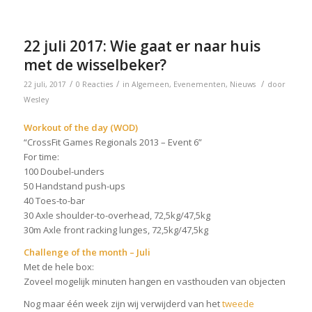
22 juli 2017: Wie gaat er naar huis
met de wisselbeker?
/
/
/
22 juli, 2017
0 Reacties
in
Algemeen
,
Evenementen
,
Nieuws
door
Wesley
Workout of the day (WOD)
“CrossFit Games Regionals 2013 – Event 6”
For time:
100 Doubel-unders
50 Handstand push-ups
40 Toes-to-bar
30 Axle shoulder-to-overhead, 72,5kg/47,5kg
30m Axle front racking lunges, 72,5kg/47,5kg
Challenge of the month – Juli
Met de hele box:
Zoveel mogelijk minuten hangen en vasthouden van objecten
Nog maar één week zijn wij verwijderd van het
tweede