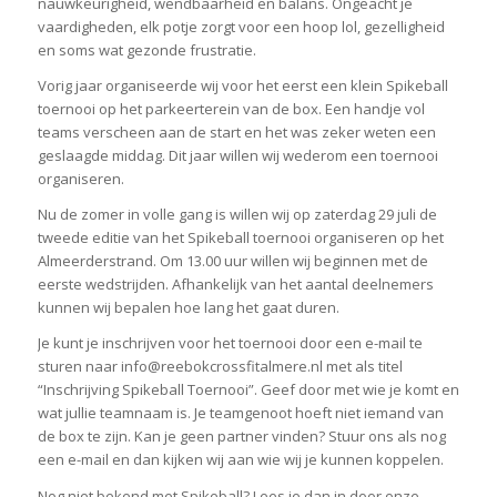
nauwkeurigheid, wendbaarheid en balans. Ongeacht je
vaardigheden, elk potje zorgt voor een hoop lol, gezelligheid
en soms wat gezonde frustratie.
Vorig jaar organiseerde wij voor het eerst een klein Spikeball
toernooi op het parkeerterein van de box. Een handje vol
teams verscheen aan de start en het was zeker weten een
geslaagde middag. Dit jaar willen wij wederom een toernooi
organiseren.
Nu de zomer in volle gang is willen wij op zaterdag 29 juli de
tweede editie van het Spikeball toernooi organiseren op het
Almeerderstrand. Om 13.00 uur willen wij beginnen met de
eerste wedstrijden. Afhankelijk van het aantal deelnemers
kunnen wij bepalen hoe lang het gaat duren.
Je kunt je inschrijven voor het toernooi door een e-mail te
sturen naar info@reebokcrossfitalmere.nl met als titel
“Inschrijving Spikeball Toernooi”. Geef door met wie je komt en
wat jullie teamnaam is. Je teamgenoot hoeft niet iemand van
de box te zijn. Kan je geen partner vinden? Stuur ons als nog
een e-mail en dan kijken wij aan wie wij je kunnen koppelen.
Nog niet bekend met Spikeball? Lees je dan in door onze