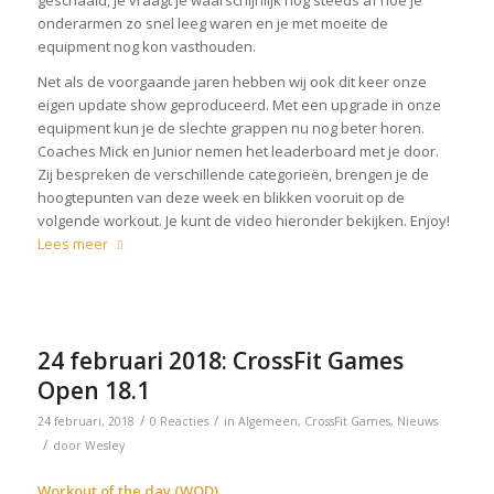
geschaald, je vraagt je waarschijnlijk nog steeds af hoe je
onderarmen zo snel leeg waren en je met moeite de
equipment nog kon vasthouden.
Net als de voorgaande jaren hebben wij ook dit keer onze
eigen update show geproduceerd. Met een upgrade in onze
equipment kun je de slechte grappen nu nog beter horen.
Coaches Mick en Junior nemen het leaderboard met je door.
Zij bespreken de verschillende categorieën, brengen je de
hoogtepunten van deze week en blikken vooruit op de
volgende workout. Je kunt de video hieronder bekijken. Enjoy!
Lees meer
24 februari 2018: CrossFit Games
Open 18.1
/
/
24 februari, 2018
0 Reacties
in
Algemeen
,
CrossFit Games
,
Nieuws
/
door
Wesley
Workout of the day (WOD)