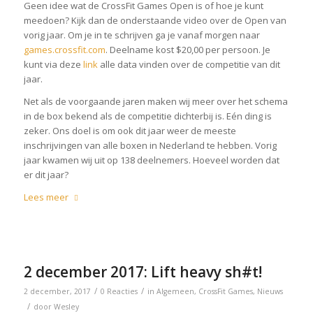
Geen idee wat de CrossFit Games Open is of hoe je kunt
meedoen? Kijk dan de onderstaande video over de Open van
vorig jaar. Om je in te schrijven ga je vanaf morgen naar
games.crossfit.com
. Deelname kost $20,00 per persoon. Je
kunt via deze
link
alle data vinden over de competitie van dit
jaar.
Net als de voorgaande jaren maken wij meer over het schema
in de box bekend als de competitie dichterbij is. Eén ding is
zeker. Ons doel is om ook dit jaar weer de meeste
inschrijvingen van alle boxen in Nederland te hebben. Vorig
jaar kwamen wij uit op 138 deelnemers. Hoeveel worden dat
er dit jaar?
Lees meer
2 december 2017: Lift heavy sh#t!
/
/
2 december, 2017
0 Reacties
in
Algemeen
,
CrossFit Games
,
Nieuws
/
door
Wesley