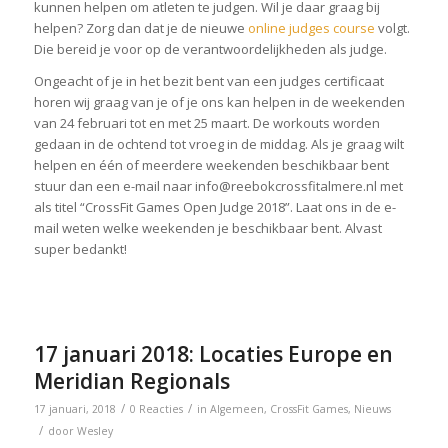
kunnen helpen om atleten te judgen. Wil je daar graag bij
helpen? Zorg dan dat je de nieuwe
online judges course
volgt.
Die bereid je voor op de verantwoordelijkheden als judge.
Ongeacht of je in het bezit bent van een judges certificaat
horen wij graag van je of je ons kan helpen in de weekenden
van 24 februari tot en met 25 maart. De workouts worden
gedaan in de ochtend tot vroeg in de middag. Als je graag wilt
helpen en één of meerdere weekenden beschikbaar bent
stuur dan een e-mail naar info@reebokcrossfitalmere.nl met
als titel “CrossFit Games Open Judge 2018”. Laat ons in de e-
mail weten welke weekenden je beschikbaar bent. Alvast
super bedankt!
17 januari 2018: Locaties Europe en
Meridian Regionals
/
/
17 januari, 2018
0 Reacties
in
Algemeen
,
CrossFit Games
,
Nieuws
/
door
Wesley