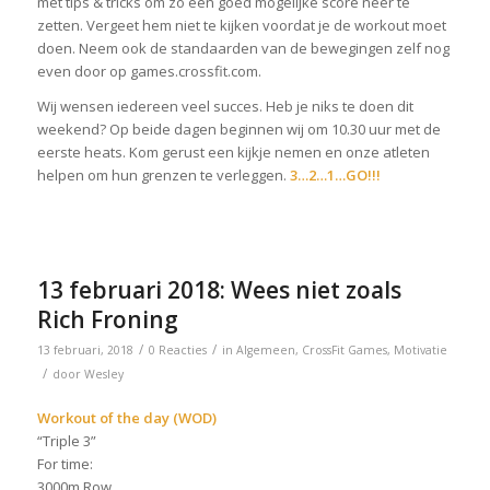
met tips & tricks om zo een goed mogelijke score neer te
zetten. Vergeet hem niet te kijken voordat je de workout moet
doen. Neem ook de standaarden van de bewegingen zelf nog
even door op games.crossfit.com.
Wij wensen iedereen veel succes. Heb je niks te doen dit
weekend? Op beide dagen beginnen wij om 10.30 uur met de
eerste heats. Kom gerust een kijkje nemen en onze atleten
helpen om hun grenzen te verleggen.
3…2…1…GO!!!
13 februari 2018: Wees niet zoals
Rich Froning
/
/
13 februari, 2018
0 Reacties
in
Algemeen
,
CrossFit Games
,
Motivatie
/
door
Wesley
Workout of the day (WOD)
“Triple 3”
For time:
3000m Row