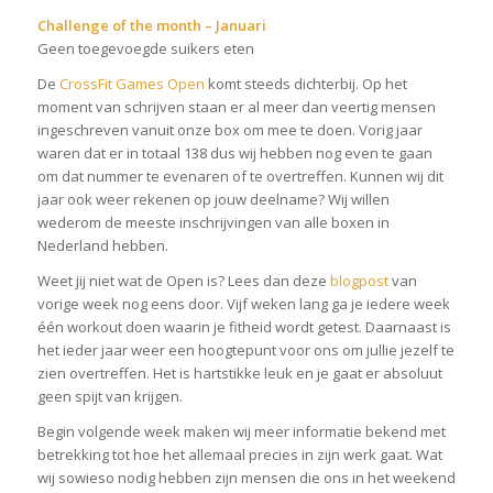
Challenge of the month – Januari
Geen toegevoegde suikers eten
De
CrossFit Games Open
komt steeds dichterbij. Op het
moment van schrijven staan er al meer dan veertig mensen
ingeschreven vanuit onze box om mee te doen. Vorig jaar
waren dat er in totaal 138 dus wij hebben nog even te gaan
om dat nummer te evenaren of te overtreffen. Kunnen wij dit
jaar ook weer rekenen op jouw deelname? Wij willen
wederom de meeste inschrijvingen van alle boxen in
Nederland hebben.
Weet jij niet wat de Open is? Lees dan deze
blogpost
van
vorige week nog eens door. Vijf weken lang ga je iedere week
één workout doen waarin je fitheid wordt getest. Daarnaast is
het ieder jaar weer een hoogtepunt voor ons om jullie jezelf te
zien overtreffen. Het is hartstikke leuk en je gaat er absoluut
geen spijt van krijgen.
Begin volgende week maken wij meer informatie bekend met
betrekking tot hoe het allemaal precies in zijn werk gaat. Wat
wij sowieso nodig hebben zijn mensen die ons in het weekend