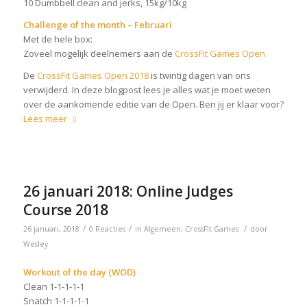
10 Dumbbell clean and jerks, 15kg/10kg
Challenge of the month – Februari
Met de hele box:
Zoveel mogelijk deelnemers aan de
CrossFit Games Open
De
CrossFit Games Open 2018
is twintig dagen van ons
verwijderd. In deze blogpost lees je alles wat je moet weten
over de aankomende editie van de Open. Ben jij er klaar voor?
Lees meer
26 januari 2018: Online Judges
Course 2018
/
/
/
26 januari, 2018
0 Reacties
in
Algemeen
,
CrossFit Games
door
Wesley
Workout of the day (WOD)
Clean 1-1-1-1-1
Snatch 1-1-1-1-1