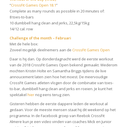
“
CrossFit Games Open 18.1
”
Complete as many rounds as possible in 20 minutes of:
8 toes-to-bars
10 dumbbell hang clean and jerks, 22,5kg/15kg
14/12 cal. row
Challenge of the month – Februari
Met de hele box:
Zoveel mogelijk deelnemers aan de
CrossFit Games Open
Daar is hij dan. Op donderdagnacht werd de eerste workout
van de 2018 CrossFit Games Open bekend gemaakt. Wederom
mochten Kristin Holte en Samantha Briggs tijdens de live
annoucement laten zien hoe het moest. De meervoudige
CrossFit Games atleten vlogen door de combinatie van toes-
to-bar, dumbbell hang clean and jerks en roeien. Je kunt het
spektakel
hier
nog eens terug zien.
Gisteren hebben de eerste dappere leden de workout al
gedaan. Voor de meeste mensen staat hij dit weekend op het
programma. In de Facebook groep van Reebok CrossFit
Almere kun je een video vinden van coaches Mick en Junior