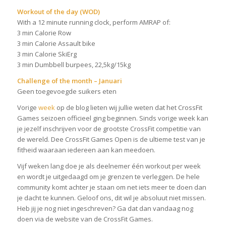
Workout of the day (WOD)
With a 12 minute running clock, perform AMRAP of:
3 min Calorie Row
3 min Calorie Assault bike
3 min Calorie SkiErg
3 min Dumbbell burpees, 22,5kg/15kg
Challenge of the month – Januari
Geen toegevoegde suikers eten
Vorige
week
op de blog lieten wij jullie weten dat het CrossFit
Games seizoen officieel ging beginnen. Sinds vorige week kan
je jezelf inschrijven voor de grootste CrossFit competitie van
de wereld. Dee CrossFit Games Open is de ultieme test van je
fitheid waaraan iedereen aan kan meedoen.
Vijf weken lang doe je als deelnemer één workout per week
en wordt je uitgedaagd om je grenzen te verleggen. De hele
community komt achter je staan om net iets meer te doen dan
je dacht te kunnen. Geloof ons, dit wil je absoluut niet missen.
Heb jij je nog niet ingeschreven? Ga dat dan vandaag nog
doen via de website van de CrossFit Games.