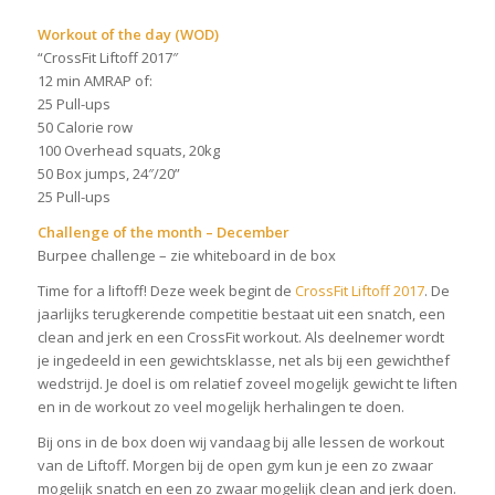
Workout of the day (WOD)
“CrossFit Liftoff 2017″
12 min AMRAP of:
25 Pull-ups
50 Calorie row
100 Overhead squats, 20kg
50 Box jumps, 24″/20”
25 Pull-ups
Challenge of the month – December
Burpee challenge – zie whiteboard in de box
Time for a liftoff! Deze week begint de
CrossFit Liftoff 2017
. De
jaarlijks terugkerende competitie bestaat uit een snatch, een
clean and jerk en een CrossFit workout. Als deelnemer wordt
je ingedeeld in een gewichtsklasse, net als bij een gewichthef
wedstrijd. Je doel is om relatief zoveel mogelijk gewicht te liften
en in de workout zo veel mogelijk herhalingen te doen.
Bij ons in de box doen wij vandaag bij alle lessen de workout
van de Liftoff. Morgen bij de open gym kun je een zo zwaar
mogelijk snatch en een zo zwaar mogelijk clean and jerk doen.