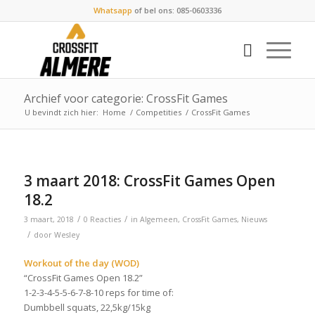
Whatsapp
of bel ons: 085-0603336
Archief voor categorie: CrossFit Games
U bevindt zich hier:
Home
/
Competities
/
CrossFit Games
3 maart 2018: CrossFit Games Open
18.2
/
/
3 maart, 2018
0 Reacties
in
Algemeen
,
CrossFit Games
,
Nieuws
/
door
Wesley
Workout of the day (WOD)
“CrossFit Games Open 18.2”
1-2-3-4-5-5-6-7-8-10 reps for time of:
Dumbbell squats, 22,5kg/15kg