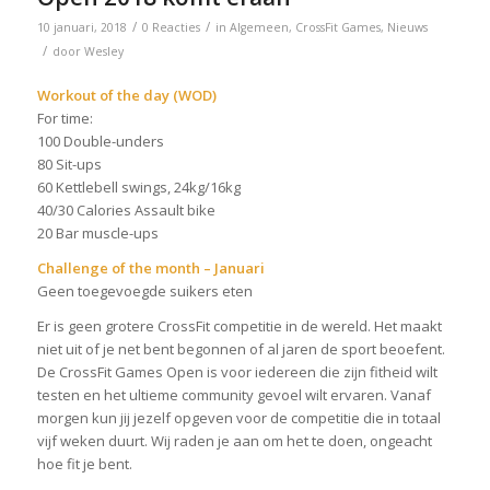
/
/
10 januari, 2018
0 Reacties
in
Algemeen
,
CrossFit Games
,
Nieuws
/
door
Wesley
Workout of the day (WOD)
For time:
100 Double-unders
80 Sit-ups
60 Kettlebell swings, 24kg/16kg
40/30 Calories Assault bike
20 Bar muscle-ups
Challenge of the month – Januari
Geen toegevoegde suikers eten
Er is geen grotere CrossFit competitie in de wereld. Het maakt
niet uit of je net bent begonnen of al jaren de sport beoefent.
De CrossFit Games Open is voor iedereen die zijn fitheid wilt
testen en het ultieme community gevoel wilt ervaren. Vanaf
morgen kun jij jezelf opgeven voor de competitie die in totaal
vijf weken duurt. Wij raden je aan om het te doen, ongeacht
hoe fit je bent.