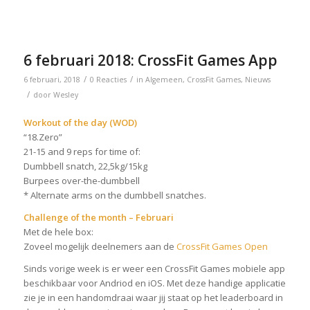
6 februari 2018: CrossFit Games App
/
/
6 februari, 2018
0 Reacties
in
Algemeen
,
CrossFit Games
,
Nieuws
/
door
Wesley
Workout of the day (WOD)
“18.Zero”
21-15 and 9 reps for time of:
Dumbbell snatch, 22,5kg/15kg
Burpees over-the-dumbbell
* Alternate arms on the dumbbell snatches.
Challenge of the month – Februari
Met de hele box:
Zoveel mogelijk deelnemers aan de
CrossFit Games Open
Sinds vorige week is er weer een CrossFit Games mobiele app
beschikbaar voor Andriod en iOS. Met deze handige applicatie
zie je in een handomdraai waar jij staat op het leaderboard in