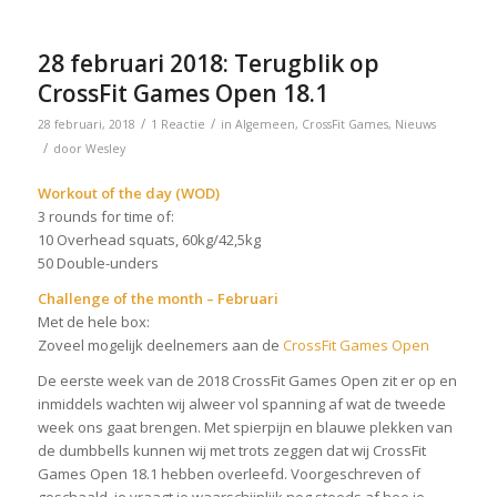
28 februari 2018: Terugblik op
CrossFit Games Open 18.1
/
/
28 februari, 2018
1 Reactie
in
Algemeen
,
CrossFit Games
,
Nieuws
/
door
Wesley
Workout of the day (WOD)
3 rounds for time of:
10 Overhead squats, 60kg/42,5kg
50 Double-unders
Challenge of the month – Februari
Met de hele box:
Zoveel mogelijk deelnemers aan de
CrossFit Games Open
De eerste week van de 2018 CrossFit Games Open zit er op en
inmiddels wachten wij alweer vol spanning af wat de tweede
week ons gaat brengen. Met spierpijn en blauwe plekken van
de dumbbells kunnen wij met trots zeggen dat wij CrossFit
Games Open 18.1 hebben overleefd. Voorgeschreven of