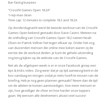
Bar-facing burpees
“CrossFit Games Open 18.2A”
1-rep-max clean
Time cap: 12 minutes to complete 18.2 and 18.2A
Op donderdagnacht werd de tweede workout van de CrossFit
Games Open bekend gemaakt door Dave Castro. Meteen na
de onthulling van CrossFit Games Open 18.2 namen Noah
Olsen en Patrick Vellner het tegen elkaar op. Onder het oog
van duizenden mensen die online mee keken waren zij de
eerste die de workout deden. Je kunt de gehele uitzending
nog terug kijken op de website van de CrossFit Games.
Net als de afgelopen week is er in onze Facebook groep een
tips & tricks video. Zorg weer dat je op tijd aanwezig bent in de
box vandaag en morgen zodat je niets hoeft te missen van de
briefing. Heb je nog geen plannen gemaakt? Neem dan de tijd
om de atleten te komen aanmoedigen. Hoe meer mensen er
zijn, hoe gezelliger de sfeer en hoe harder onze toppers
gaan. Wij wensen alle deelnemers alvast veel succes!