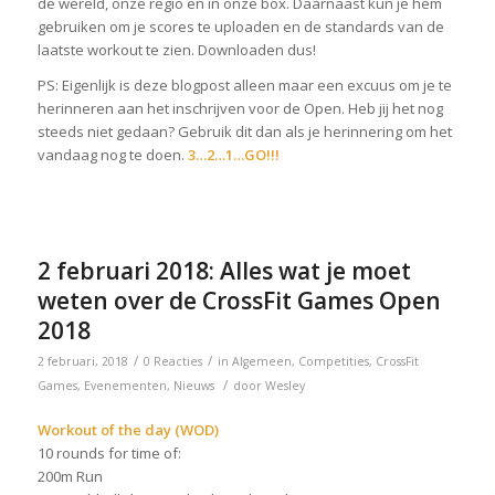
de wereld, onze regio en in onze box. Daarnaast kun je hem
gebruiken om je scores te uploaden en de standards van de
laatste workout te zien. Downloaden dus!
PS: Eigenlijk is deze blogpost alleen maar een excuus om je te
herinneren aan het inschrijven voor de Open. Heb jij het nog
steeds niet gedaan? Gebruik dit dan als je herinnering om het
vandaag nog te doen.
3…2…1…GO!!!
2 februari 2018: Alles wat je moet
weten over de CrossFit Games Open
2018
/
/
2 februari, 2018
0 Reacties
in
Algemeen
,
Competities
,
CrossFit
/
Games
,
Evenementen
,
Nieuws
door
Wesley
Workout of the day (WOD)
10 rounds for time of:
200m Run