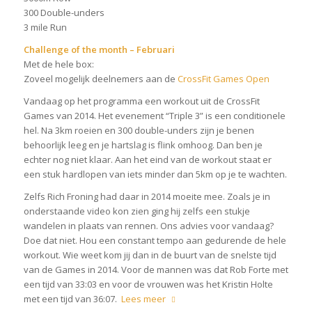
300 Double-unders
3 mile Run
Challenge of the month – Februari
Met de hele box:
Zoveel mogelijk deelnemers aan de
CrossFit Games Open
Vandaag op het programma een workout uit de CrossFit
Games van 2014. Het evenement “Triple 3” is een conditionele
hel. Na 3km roeien en 300 double-unders zijn je benen
behoorlijk leeg en je hartslag is flink omhoog. Dan ben je
echter nog niet klaar. Aan het eind van de workout staat er
een stuk hardlopen van iets minder dan 5km op je te wachten.
Zelfs Rich Froning had daar in 2014 moeite mee. Zoals je in
onderstaande video kon zien ging hij zelfs een stukje
wandelen in plaats van rennen. Ons advies voor vandaag?
Doe dat niet. Hou een constant tempo aan gedurende de hele
workout. Wie weet kom jij dan in de buurt van de snelste tijd
van de Games in 2014. Voor de mannen was dat Rob Forte met
een tijd van 33:03 en voor de vrouwen was het Kristin Holte
met een tijd van 36:07.
Lees meer