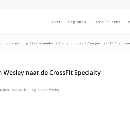
Over
Beginnen
CrossFit Teens
V
Home
/
Privé: Blog
/
Evenementen
/
Trainer courses
/
25 augustus 2017: Channa en
 Wesley naar de CrossFit Specialty
/
Trainer courses
,
Training
door
Wesley