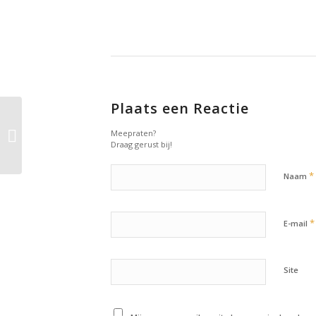
Plaats een Reactie
24 augustus 2017: NO
SH#T Thursday Meal –
Meepraten?
Scandinavische
Draag gerust bij!
salade met z...
*
Naam
*
E-mail
Site