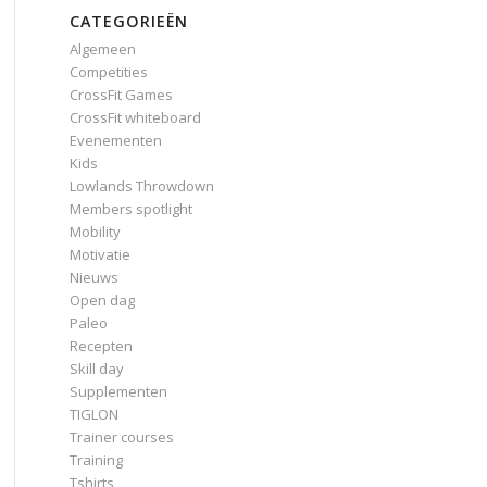
CATEGORIEËN
Algemeen
Competities
CrossFit Games
CrossFit whiteboard
Evenementen
Kids
Lowlands Throwdown
Members spotlight
Mobility
Motivatie
Nieuws
Open dag
Paleo
Recepten
Skill day
Supplementen
TIGLON
Trainer courses
Training
Tshirts