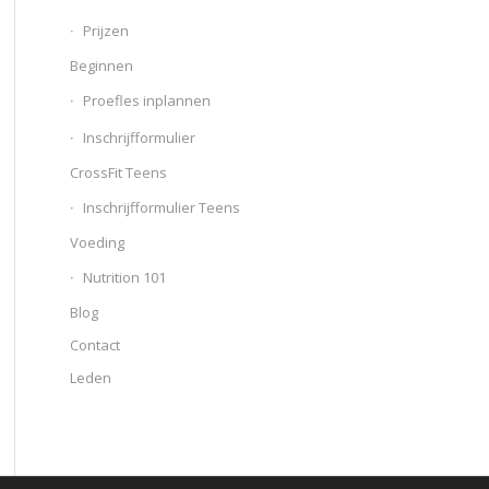
Prijzen
Beginnen
Proefles inplannen
Inschrijfformulier
CrossFit Teens
Inschrijfformulier Teens
Voeding
Nutrition 101
Blog
Contact
Leden