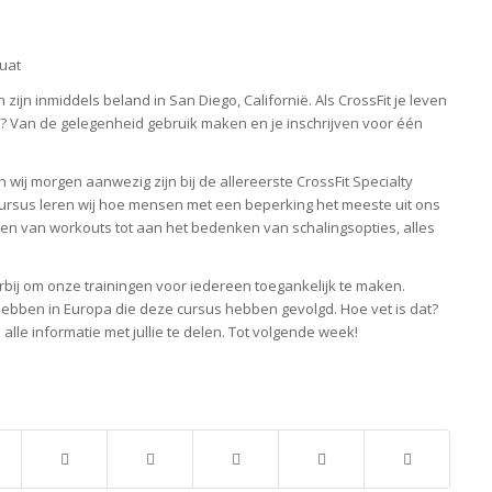
uat
zijn inmiddels beland in San Diego, Californië. Als CrossFit je leven
 dan? Van de gelegenheid gebruik maken en je inschrijven voor één
en wij morgen aanwezig zijn bij de allereerste CrossFit Specialty
cursus leren wij hoe mensen met een beperking het meeste uit ons
 van workouts tot aan het bedenken van schalingsopties, alles
rbij om onze trainingen voor iedereen toegankelijk te maken.
hebben in Europa die deze cursus hebben gevolgd. Hoe vet is dat?
lle informatie met jullie te delen. Tot volgende week!