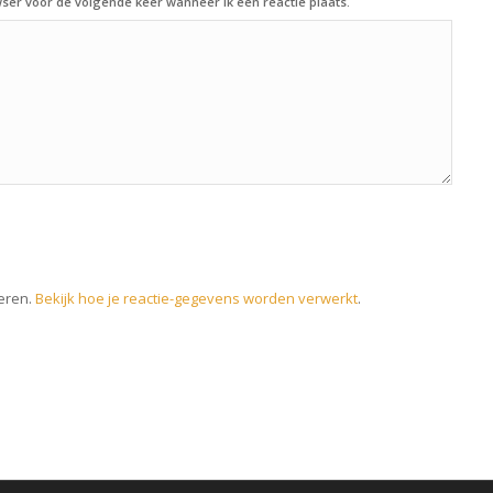
ser voor de volgende keer wanneer ik een reactie plaats.
eren.
Bekijk hoe je reactie-gegevens worden verwerkt
.