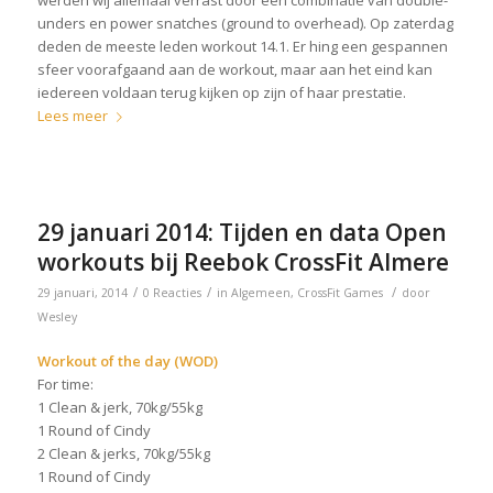
unders en power snatches (ground to overhead). Op zaterdag
deden de meeste leden workout 14.1. Er hing een gespannen
sfeer voorafgaand aan de workout, maar aan het eind kan
iedereen voldaan terug kijken op zijn of haar prestatie.
Lees meer
29 januari 2014: Tijden en data Open
workouts bij Reebok CrossFit Almere
/
/
/
29 januari, 2014
0 Reacties
in
Algemeen
,
CrossFit Games
door
Wesley
Workout of the day (WOD)
For time:
1 Clean & jerk, 70kg/55kg
1 Round of Cindy
2 Clean & jerks, 70kg/55kg
1 Round of Cindy