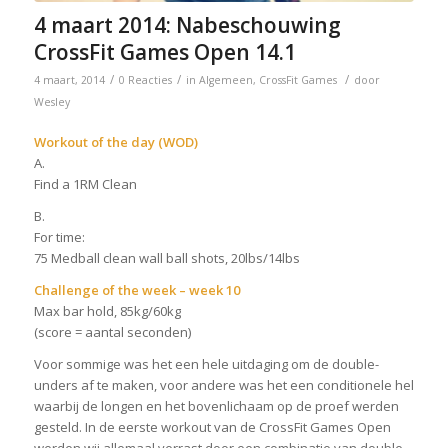
4 maart 2014: Nabeschouwing
CrossFit Games Open 14.1
/
/
/
4 maart, 2014
0 Reacties
in
Algemeen
,
CrossFit Games
door
Wesley
Workout of the day (WOD)
A.
Find a 1RM Clean
B.
For time:
75 Medball clean wall ball shots, 20lbs/14lbs
Challenge of the week – week 10
Max bar hold, 85kg/60kg
(score = aantal seconden)
Voor sommige was het een hele uitdaging om de double-
unders af te maken, voor andere was het een conditionele hel
waarbij de longen en het bovenlichaam op de proef werden
gesteld. In de eerste workout van de CrossFit Games Open
werden wij allemaal verrast door een combinatie van double-