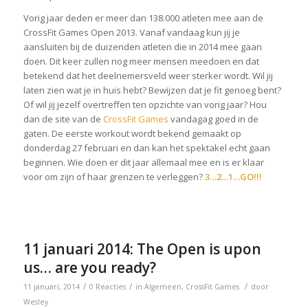
Vorig jaar deden er meer dan 138.000 atleten mee aan de
CrossFit Games Open 2013. Vanaf vandaag kun jij je
aansluiten bij de duizenden atleten die in 2014 mee gaan
doen. Dit keer zullen nog meer mensen meedoen en dat
betekend dat het deelnemersveld weer sterker wordt. Wil jij
laten zien wat je in huis hebt? Bewijzen dat je fit genoeg bent?
Of wil jij jezelf overtreffen ten opzichte van vorig jaar? Hou
dan de site van de
CrossFit Games
vandagag goed in de
gaten. De eerste workout wordt bekend gemaakt op
donderdag 27 februari en dan kan het spektakel echt gaan
beginnen. Wie doen er dit jaar allemaal mee en is er klaar
voor om zijn of haar grenzen te verleggen?
3…2…1…GO!!!
11 januari 2014: The Open is upon
us… are you ready?
/
/
/
11 januari, 2014
0 Reacties
in
Algemeen
,
CrossFit Games
door
Wesley