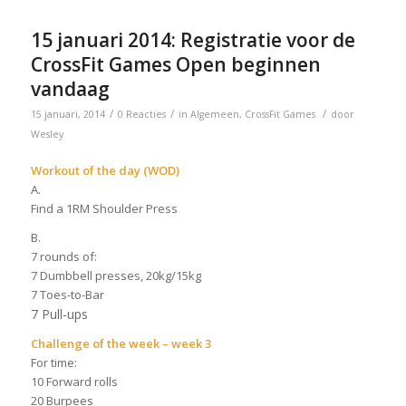
15 januari 2014: Registratie voor de
CrossFit Games Open beginnen
vandaag
/
/
/
15 januari, 2014
0 Reacties
in
Algemeen
,
CrossFit Games
door
Wesley
Workout of the day (WOD)
A.
Find a 1RM Shoulder Press
B.
7 rounds of:
7 Dumbbell presses, 20kg/15kg
7 Toes-to-Bar
7 Pull-ups
Challenge of the week – week 3
For time:
10 Forward rolls
20 Burpees