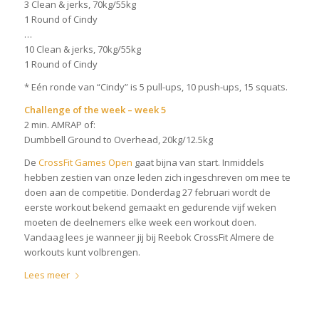
3 Clean & jerks, 70kg/55kg
1 Round of Cindy
…
10 Clean & jerks, 70kg/55kg
1 Round of Cindy
* Eén ronde van “Cindy” is 5 pull-ups, 10 push-ups, 15 squats.
Challenge of the week – week 5
2 min. AMRAP of:
Dumbbell Ground to Overhead, 20kg/12.5kg
De
CrossFit Games Open
gaat bijna van start. Inmiddels
hebben zestien van onze leden zich ingeschreven om mee te
doen aan de competitie. Donderdag 27 februari wordt de
eerste workout bekend gemaakt en gedurende vijf weken
moeten de deelnemers elke week een workout doen.
Vandaag lees je wanneer jij bij Reebok CrossFit Almere de
workouts kunt volbrengen.
Lees meer