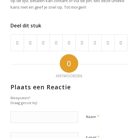
op de lijst. Betalen kan contant of via de pin. Mis deze unieke
kans niet en geef je snel op. Tot morgen!
Deel dit stuk
0
ANTWOORDEN
Plaats een Reactie
Meepraten?
Draag gerust bij!
*
Naam
*
E-mail