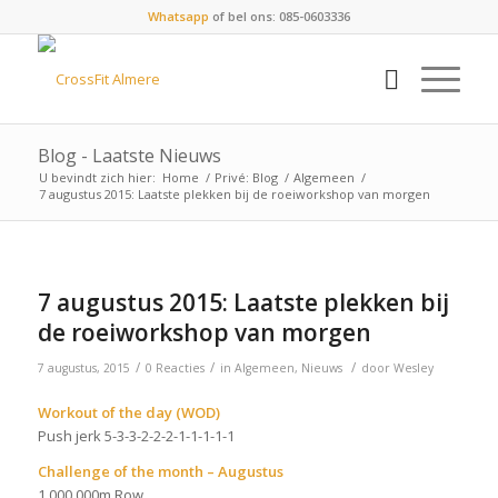
Whatsapp
of bel ons: 085-0603336
Blog - Laatste Nieuws
U bevindt zich hier:
Home
/
Privé: Blog
/
Algemeen
/
7 augustus 2015: Laatste plekken bij de roeiworkshop van morgen
7 augustus 2015: Laatste plekken bij
de roeiworkshop van morgen
/
/
/
7 augustus, 2015
0 Reacties
in
Algemeen
,
Nieuws
door
Wesley
Workout of the day (WOD)
Push jerk 5-3-3-2-2-2-1-1-1-1-1
Challenge of the month – Augustus
1.000.000m Row