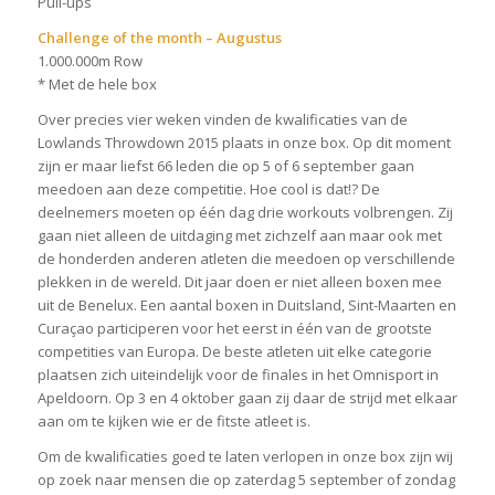
Pull-ups
Challenge of the month – Augustus
1.000.000m Row
* Met de hele box
Over precies vier weken vinden de kwalificaties van de
Lowlands Throwdown 2015 plaats in onze box. Op dit moment
zijn er maar liefst 66 leden die op 5 of 6 september gaan
meedoen aan deze competitie. Hoe cool is dat!? De
deelnemers moeten op één dag drie workouts volbrengen. Zij
gaan niet alleen de uitdaging met zichzelf aan maar ook met
de honderden anderen atleten die meedoen op verschillende
plekken in de wereld. Dit jaar doen er niet alleen boxen mee
uit de Benelux. Een aantal boxen in Duitsland, Sint-Maarten en
Curaçao participeren voor het eerst in één van de grootste
competities van Europa. De beste atleten uit elke categorie
plaatsen zich uiteindelijk voor de finales in het Omnisport in
Apeldoorn. Op 3 en 4 oktober gaan zij daar de strijd met elkaar
aan om te kijken wie er de fitste atleet is.
Om de kwalificaties goed te laten verlopen in onze box zijn wij
op zoek naar mensen die op zaterdag 5 september of zondag