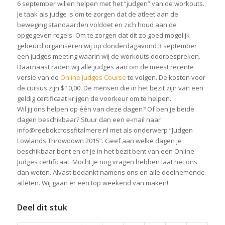
6 september willen helpen met het “judgen” van de workouts.
Je taak als judge is om te zorgen dat de atleet aan de
beweging standaarden voldoet en zich houd aan de
opgegeven regels. Om te zorgen dat dit zo goed mogelijk
gebeurd organiseren wij op donderdagavond 3 september
een judges meeting waarin wij de workouts doorbespreken.
Daarnaast raden wij alle judges aan om de meest recente
versie van de
Online Judges Course
te volgen. De kosten voor
de cursus zijn $10,00. De mensen die in het bezit zijn van een
geldig certificaat krijgen de voorkeur om te helpen.
Wil jij ons helpen op één van deze dagen? Of ben je beide
dagen beschikbaar? Stuur dan een e-mail naar
info@reebokcrossfitalmere.nl met als onderwerp “Judgen
Lowlands Throwdown 2015”. Geef aan welke dagen je
beschikbaar bent en of je in het bezit bent van een Online
Judges certificaat. Mocht je nog vragen hebben laat het ons
dan weten. Alvast bedankt namens ons en alle deelnemende
atleten. Wij gaan er een top weekend van maken!
Deel dit stuk