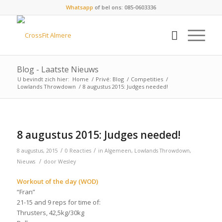
Whatsapp
of bel ons: 085-0603336
Blog - Laatste Nieuws
U bevindt zich hier:
Home
/
Privé: Blog
/
Competities
/
Lowlands Throwdown
/
8 augustus 2015: Judges needed!
8 augustus 2015: Judges needed!
/
/
8 augustus, 2015
0 Reacties
in
Algemeen
,
Lowlands Throwdown
,
/
Nieuws
door
Wesley
Workout of the day (WOD)
“Fran”
21-15 and 9 reps for time of:
Thrusters, 42,5kg/30kg