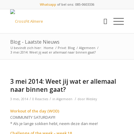
Whatsapp
of bel ons: 085-0603336
Blog - Laatste Nieuws
U bevindt zich hier:
Home
/
Privé: Blog
/
Algemeen
/
3 mei 2014: Weet jij wat er allemaal naar binnen gaat?
3 mei 2014: Weet jij wat er allemaal
naar binnen gaat?
/
/
/
3 mei, 2014
0 Reacties
in
Algemeen
door
Wesley
Workout of the day (WOD)
COMMUNITY SATURDAY!!!
* Als je lange sokken hebt, neem deze dan mee!
Challenge of the week – week 18