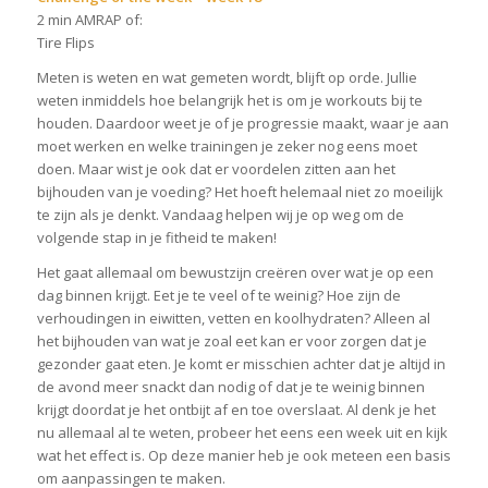
2 min AMRAP of:
Tire Flips
Meten is weten en wat gemeten wordt, blijft op orde. Jullie
weten inmiddels hoe belangrijk het is om je workouts bij te
houden. Daardoor weet je of je progressie maakt, waar je aan
moet werken en welke trainingen je zeker nog eens moet
doen. Maar wist je ook dat er voordelen zitten aan het
bijhouden van je voeding? Het hoeft helemaal niet zo moeilijk
te zijn als je denkt. Vandaag helpen wij je op weg om de
volgende stap in je fitheid te maken!
Het gaat allemaal om bewustzijn creëren over wat je op een
dag binnen krijgt. Eet je te veel of te weinig? Hoe zijn de
verhoudingen in eiwitten, vetten en koolhydraten? Alleen al
het bijhouden van wat je zoal eet kan er voor zorgen dat je
gezonder gaat eten. Je komt er misschien achter dat je altijd in
de avond meer snackt dan nodig of dat je te weinig binnen
krijgt doordat je het ontbijt af en toe overslaat. Al denk je het
nu allemaal al te weten, probeer het eens een week uit en kijk
wat het effect is. Op deze manier heb je ook meteen een basis
om aanpassingen te maken.