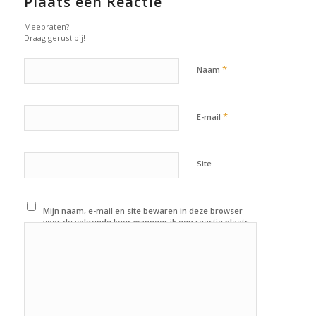
Plaats een Reactie
Meepraten?
Draag gerust bij!
*
Naam
*
E-mail
Site
Mijn naam, e-mail en site bewaren in deze browser
voor de volgende keer wanneer ik een reactie plaats.