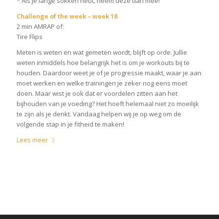
* Als je lange sokken hebt, neem deze dan mee!
Challenge of the week – week 18
2 min AMRAP of:
Tire Flips
Meten is weten en wat gemeten wordt, blijft op orde. Jullie
weten inmiddels hoe belangrijk het is om je workouts bij te
houden. Daardoor weet je of je progressie maakt, waar je aan
moet werken en welke trainingen je zeker nog eens moet
doen. Maar wist je ook dat er voordelen zitten aan het
bijhouden van je voeding? Het hoeft helemaal niet zo moeilijk
te zijn als je denkt. Vandaag helpen wij je op weg om de
volgende stap in je fitheid te maken!
Lees meer