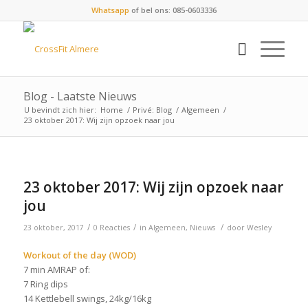
Whatsapp
of bel ons: 085-0603336
Blog - Laatste Nieuws
U bevindt zich hier:
Home
/
Privé: Blog
/
Algemeen
/
23 oktober 2017: Wij zijn opzoek naar jou
23 oktober 2017: Wij zijn opzoek naar
jou
/
/
/
23 oktober, 2017
0 Reacties
in
Algemeen
,
Nieuws
door
Wesley
Workout of the day (WOD)
7 min AMRAP of:
7 Ring dips
14 Kettlebell swings, 24kg/16kg