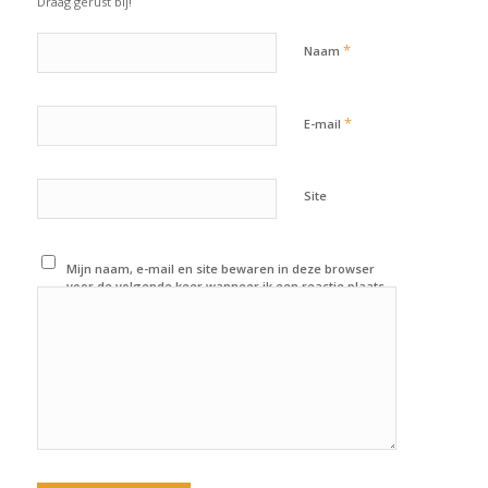
Draag gerust bij!
*
Naam
*
E-mail
Site
Mijn naam, e-mail en site bewaren in deze browser
voor de volgende keer wanneer ik een reactie plaats.