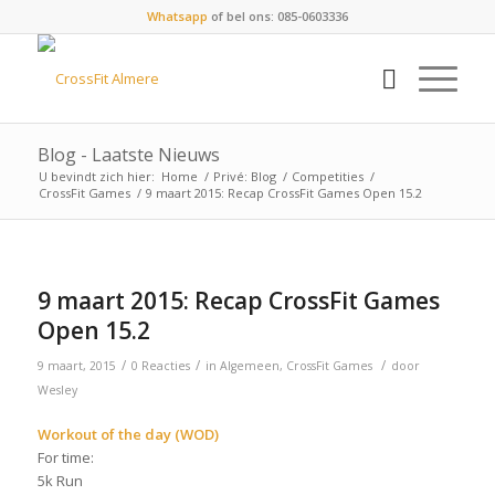
Whatsapp
of bel ons: 085-0603336
Blog - Laatste Nieuws
U bevindt zich hier:
Home
/
Privé: Blog
/
Competities
/
CrossFit Games
/
9 maart 2015: Recap CrossFit Games Open 15.2
9 maart 2015: Recap CrossFit Games
Open 15.2
/
/
/
9 maart, 2015
0 Reacties
in
Algemeen
,
CrossFit Games
door
Wesley
Workout of the day (WOD)
For time:
5k Run