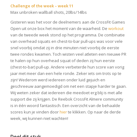
Challenge of the week – week 11
Max unbroken wallball shots, 20lbs/14lbs
Gisteren was het voor de deelnemers aan de CrossFit Games
Open uit onze box het moment van de waarheid. De
workout
van de tweede week stond op het programma. De combinatie
van overhead squats en chest-to-bar pull-ups was voor vele
snel voorbij omdat zij in drie minuten niet voorbij de eerste
twee rondes kwamen. Toch wisten veel atleten een nieuwe PR
te halen op hun overhead squat of deden zij hun eerste
(chest-to-bar) pull-up. Andere verbeterde hun score van vorig
jaar met meer dan een hele ronde. Zeker iets om trots op te
zijn! Wederom werd iedereen onder luid gejuich en
geschreeuw aangemoedigd om net een stapje harder te gaan.
Wij weten zeker dat iedereen die meedoet erg blij is met alle
support die zij krijgen. De Reebok CrossFit Almere community
is in één woord fantastisch. Een overzicht van de behaalde
scores kun je vinden door
hier
te klikken. Op naar de derde
week, wij kunnen niet wachten!
Deel dit stuk