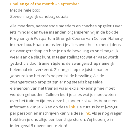
Challenge of the month – September
Met de hele box:
Zoveel mogelijk sandbag squats
Alle moeders, aanstaande moeders en coaches opgelet! Over
iets minder dan twee maanden organiseren wij in de box de
Pregnancy & Postpartum Strength Course van Colleen Flaherty
in onze box. Haar cursus leert je alles over het trainen tijdens
de zwangerschap en hoe je na de bevalling zo snel mogelijk
weer aan de slag kunt. In tegenstelling tot wat er vaak wordt
gedacht is door trainen tijdens de zwangerschap namelijk
helemaal niet verkeerd. Zo lang dit op de juiste manier
gebeurd kan het zelfs helpen bij de bevalling. Als de
zwangerschap erop zit zijn er nog steeds bepaalde
elementen van het trainen waar extra rekening mee moet
worden gehouden. Colleen leert je alles wat je moet weten
over het trainen tijdens deze bijzondere situatie. Voor meer
informatie kun je kijken op deze
link
. De cursus kost $299,00
per persoon en inschrijven kan via deze
link
. Als je nog vragen
hebt kun je ons altijd een berichtje sturen. Wij hopen je in
ieder geval 5 november te zien!