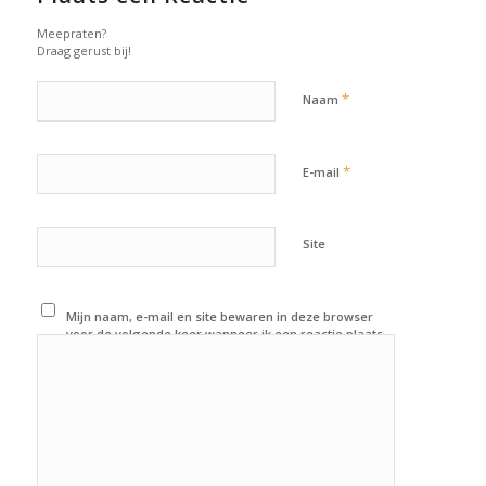
Meepraten?
Draag gerust bij!
*
Naam
*
E-mail
Site
Mijn naam, e-mail en site bewaren in deze browser
voor de volgende keer wanneer ik een reactie plaats.