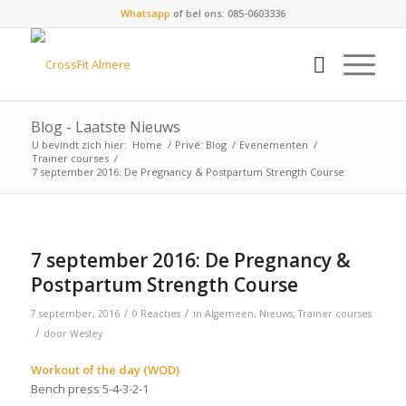
Whatsapp
of bel ons: 085-0603336
Blog - Laatste Nieuws
U bevindt zich hier:
Home
/
Privé: Blog
/
Evenementen
/
Trainer courses
/
7 september 2016: De Pregnancy & Postpartum Strength Course
7 september 2016: De Pregnancy &
Postpartum Strength Course
/
/
7 september, 2016
0 Reacties
in
Algemeen
,
Nieuws
,
Trainer courses
/
door
Wesley
Workout of the day (WOD)
Bench press 5-4-3-2-1