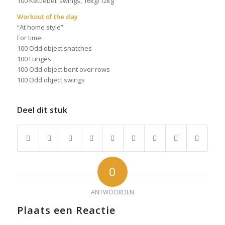
100 Kettlebell swings, 16kg/12kg
Workout of the day
“At home style”
For time:
100 Odd object snatches
100 Lunges
100 Odd object bent over rows
100 Odd object swings
Deel dit stuk
0
ANTWOORDEN
Plaats een Reactie