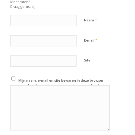
Meepraten?
Draag gerust bij!
*
Naam
*
E-mail
Site
Mijn naam, e-mail en site bewaren in deze browser
voor de volgende keer wanneer ik een reactie plaats.