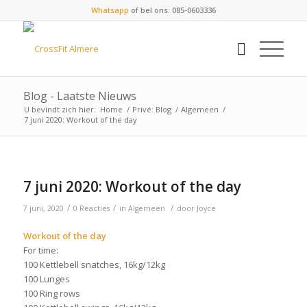
Whatsapp
of bel ons: 085-0603336
Blog - Laatste Nieuws
U bevindt zich hier:
Home
/
Privé: Blog
/
Algemeen
/
7 juni 2020: Workout of the day
7 juni 2020: Workout of the day
/
/
/
7 juni, 2020
0 Reacties
in
Algemeen
door
Joyce
Workout of the day
For time:
100 Kettlebell snatches, 16kg/12kg
100 Lunges
100 Ring rows