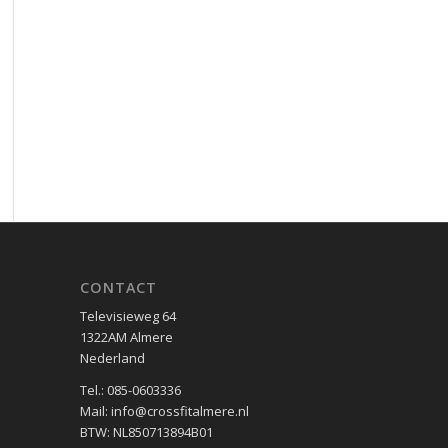
CONTACT
Televisieweg 64
1322AM Almere
Nederland
Tel.: 085-0603336
Mail: info@crossfitalmere.nl
BTW: NL850713894B01