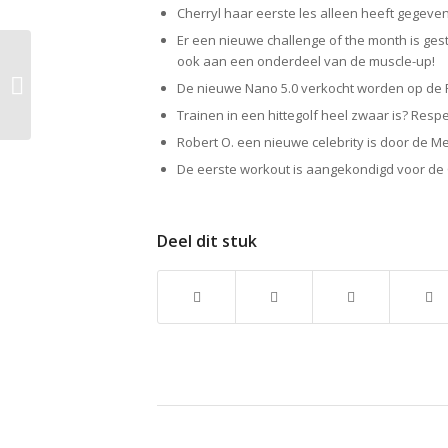
Cherryl haar eerste les alleen heeft gegeve
Er een nieuwe challenge of the month is ges
4 juli 2015:
ook aan een onderdeel van de muscle-up!
Beginnerslessen van
De nieuwe Nano 5.0 verkocht worden op de 
start op maandag en
Trainen in een hittegolf heel zwaar is? Respec
dinsdag
Robert O. een nieuwe celebrity is door de M
De eerste workout is aangekondigd voor de
Deel dit stuk