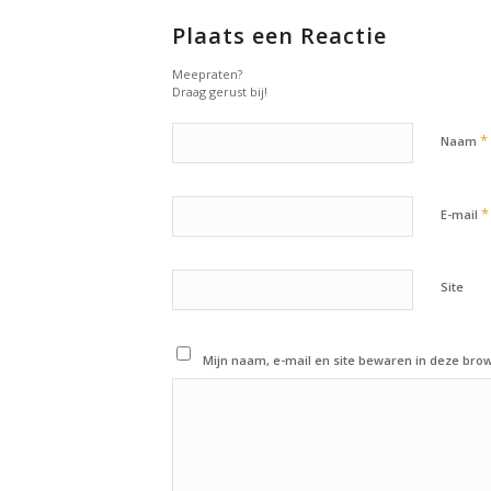
Plaats een Reactie
Meepraten?
Draag gerust bij!
*
Naam
*
E-mail
Site
Mijn naam, e-mail en site bewaren in deze brow