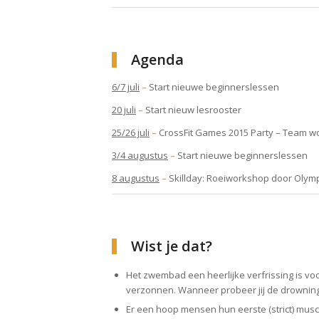
Agenda
6/7 juli
–
Start nieuwe beginnerslessen
20 juli
–
Start nieuw lesrooster
25/26 juli
–
CrossFit Games 2015 Party – Team wo
3/4 augustus
–
Start nieuwe beginnerslessen
8 augustus
–
Skillday: Roeiworkshop door Olympi
Wist je dat?
Het zwembad een heerlijke verfrissing is 
verzonnen. Wanneer probeer jij de drownin
Er een hoop mensen hun eerste (strict) mus