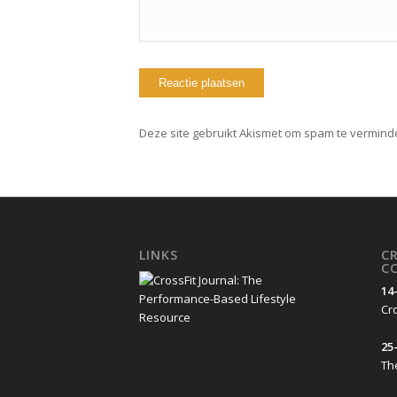
Deze site gebruikt Akismet om spam te vermind
LINKS
C
C
14
Cro
25-
Th