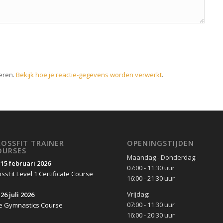
eren.
Bekijk hoe je reactie-gegevens worden verwerkt
.
ROSSFIT TRAINER
OPENINGSTIJDEN
OURSES
Maandag - Donderdag:
-15 februari 2026
07:00 - 11:30 uur
ssFit Level 1 Certificate Course
16:00 - 21:30 uur
Vrijdag:
26 juli 2026
07:00 - 11:30 uur
e Gymnastics Course
16:00 - 20:30 uur