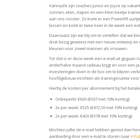
Vannacht zijn coaches Junior en Joyce op vakan
zonnen, eten, slapen en een klein beetje train
aan ons rooster. Zo komt er een Powerlift uurt
lessen en komt er twee keer in de week een extr
Daarnaast zijn we blij om te vertellen dat we b
druk bezig geweest met een nieuw ontwerp en we 
kleuren voor zowel mannen als vrouwen.
Tot slot is er deze week een e-mail uit gegaan n
anderhalve maand cadeau krijgt en voor een jaa
investeringen doen in de box om te blijven verb
hoofdgebouw inrichten als trainingsruimte voor
Hierbij de kosten per abonnement bij het betale
Onbeperkt: €630 (€567 met 10% korting)
3x per week: €525 (€472,50 met 10% korting)
2x per week: €420 (€378 met 10% korting)
Mochten jullie de e-mail hebben gemist dan hore
aanbieding door een e-mail te sturen naar
info