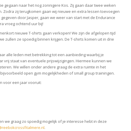
tie gegaan naar het nog zonnigere Kos. Zij gaan daar twee weken
en. Zodra zij terugkomen gaan wij nieuwe en extra lessen toevoegen
je gegeven door Jasper, gaan we weer van start met de Endurance
a vroeg ochtend uur bij!
innenkort nieuwe T-shirts gaan verkopen! We zijn de afgelopen tijd
zullen ze spoedig binnen krijgen. De T-shirts komen uit in drie
aar alle leden met betrekking tot een aanbieding waarbij je
r vrij staat van eventuele prijswijzigingen. Hiermee kunnen we
eteren. We willen onder andere graag de extra ruimte in het
 bijvoorbeeld open gym mogelijkheden of small group trainingen.
n voor een jaar vooruit:
n we graag zo spoedig mogelijk of je interesse hebt in deze
@reebokcrossfitalmere.nl
.