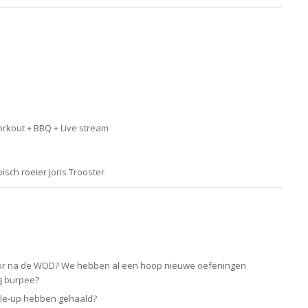
rkout + BBQ + Live stream
sch roeier Joris Trooster
voor na de WOD? We hebben al een hoop nieuwe oefeningen
g burpee?
cle-up hebben gehaald?