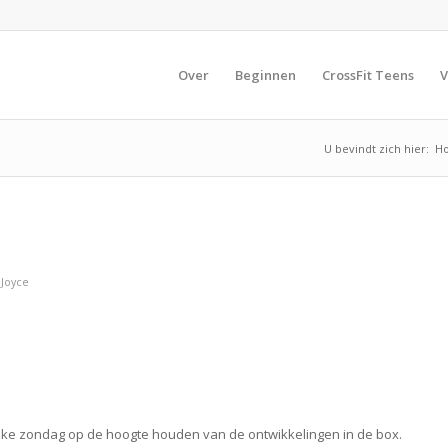
Over
Beginnen
CrossFit Teens
V
U bevindt zich hier:
H
r
Joyce
 elke zondag op de hoogte houden van de ontwikkelingen in de box.