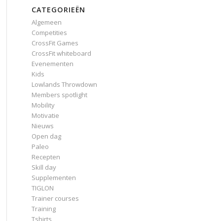
CATEGORIEËN
Algemeen
Competities
CrossFit Games
CrossFit whiteboard
Evenementen
Kids
Lowlands Throwdown
Members spotlight
Mobility
Motivatie
Nieuws
Open dag
Paleo
Recepten
Skill day
Supplementen
TIGLON
Trainer courses
Training
Tshirts