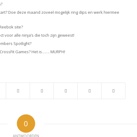
n?
tart? Doe deze maand zoveel mogelijk ring dips en werk hiermee
Reebok site?
t voor alle ninja’s die toch zijn geweest!
embers Spotlight?
 CrossFit Games? Het is……. MURPH!
0
ANTWOORDEN