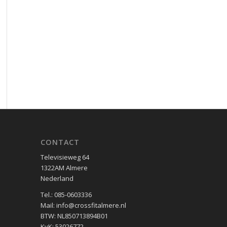
CONTACT
Televisieweg 64
1322AM Almere
Nederland
Tel.: 085-0603336
Mail: info@crossfitalmere.nl
BTW: NL850713894B01
KvK: 53026772