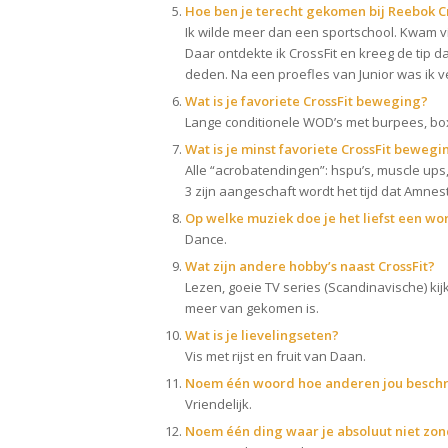
Hoe ben je terecht gekomen bij Reebok C
Ik wilde meer dan een sportschool. Kwam vi
Daar ontdekte ik CrossFit en kreeg de tip 
deden. Na een proefles van Junior was ik v
Wat is je favoriete CrossFit beweging?
Lange conditionele WOD’s met burpees, box
Wat is je minst favoriete CrossFit bewegi
Alle “acrobatendingen”: hspu’s, muscle ups, 
3 zijn aangeschaft wordt het tijd dat Amnes
Op welke muziek doe je het liefst een wo
Dance.
Wat zijn andere hobby’s naast CrossFit?
Lezen, goeie TV series (Scandinavische) kijk
meer van gekomen is.
Wat is je lievelingseten?
Vis met rijst en fruit van Daan.
Noem één woord hoe anderen jou beschr
Vriendelijk.
Noem één ding waar je absoluut niet zo