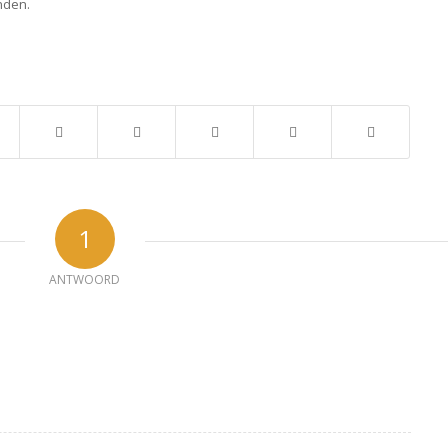
nden.
1
ANTWOORD