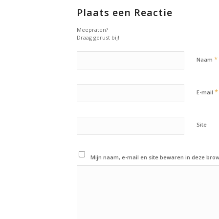
Plaats een Reactie
Meepraten?
Draag gerust bij!
*
Naam
*
E-mail
Site
Mijn naam, e-mail en site bewaren in deze brow