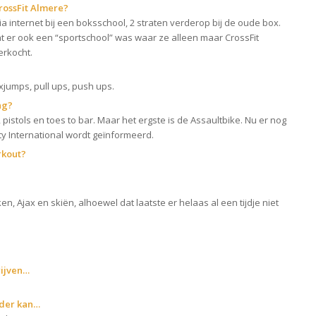
rossFit Almere?
a internet bij een boksschool, 2 straten verderop bij de oude box.
dat er ook een “sportschool” was waar ze alleen maar CrossFit
erkocht.
jumps, pull ups, push ups.
ng?
pistols en toes to bar. Maar het ergste is de Assaultbike. Nu er nog
ty International wordt geïnformeerd.
rkout?
en, Ajax en skiën, alhoewel dat laatste er helaas al een tijdje niet
ijven…
nder kan…