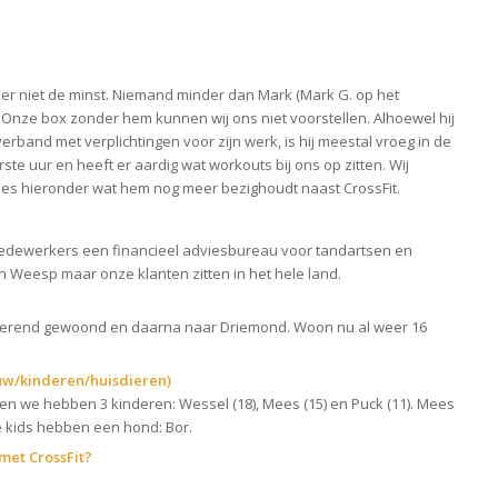
ker niet de minst. Niemand minder dan Mark (Mark G. op het
 Onze box zonder hem kunnen wij ons niet voorstellen. Alhoewel hij
verband met verplichtingen voor zijn werk, is hij meestal vroeg in de
erste uur en heeft er aardig wat workouts bij ons op zitten. Wij
ees hieronder wat hem nog meer bezighoudt naast CrossFit.
dewerkers een financieel adviesbureau voor tandartsen en
in Weesp maar onze klanten zitten in het hele land.
rmerend gewoond en daarna naar Driemond. Woon nu al weer 16
uw/kinderen/huisdieren)
 en we hebben 3 kinderen: Wessel (18), Mees (15) en Puck (11). Mees
e kids hebben een hond: Bor.
met CrossFit?