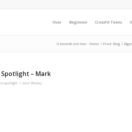
Over
Beginnen
CrossFit Teens
V
U bevindt zich hier:
Home
/
Privé: Blog
/
Alg
Spotlight – Mark
/
s spotlight
door
Wesley