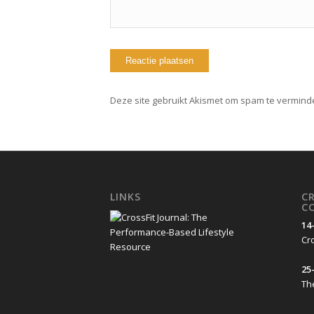
Deze site gebruikt Akismet om spam te vermind
LINKS
C
C
14
Cro
25-
Th