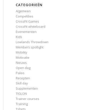
CATEGORIEËN
Algemeen
Competities
CrossFit Games
CrossFit whiteboard
Evenementen
Kids
Lowlands Throwdown
Members spotlight
Mobility
Motivatie
Nieuws
Open dag
Paleo
Recepten
Skill day
Supplementen
TIGLON
Trainer courses
Training
Tshirts