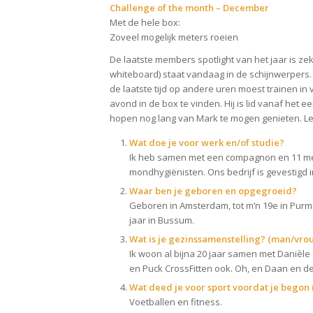
Challenge of the month – December
Met de hele box:
Zoveel mogelijk meters roeien
De laatste members spotlight van het jaar is ze
whiteboard) staat vandaag in de schijnwerpers.
de laatste tijd op andere uren moest trainen in 
avond in de box te vinden. Hij is lid vanaf het e
hopen nog lang van Mark te mogen genieten. L
Wat doe je voor werk en/of studie?
Ik heb samen met een compagnon en 11 me
mondhygiënisten. Ons bedrijf is gevestigd 
Waar ben je geboren en opgegroeid?
Geboren in Amsterdam, tot m’n 19e in Pu
jaar in Bussum.
Wat is je gezinssamenstelling? (man/vro
Ik woon al bijna 20 jaar samen met Danièle
en Puck CrossFitten ook. Oh, en Daan en d
Wat deed je voor sport voordat je begon 
Voetballen en fitness.