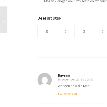
Mogen 2 dingen ook? M’n gezin en m’n vrie
29 december 2016: NO
Deel dit stuk
SH#T Thursday Meal –
Oliebollen!!!
Bayram
30 december, 2016 op 08:30
zegt:
Wat een held die Mark!
Beantwoorden