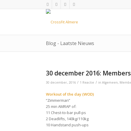
Blog - Laatste Nieuws
30 december 2016: Members 
/
/
30 december, 2016
1 Reactie
in
Algemeen
,
Member
Workout of the day (WOD)
“Zimmerman”
25 min AMRAP of:
11 Chest-to-bar pull-ps
2 Deadlifts, 140kg/110kg
10 Handstand push-ups