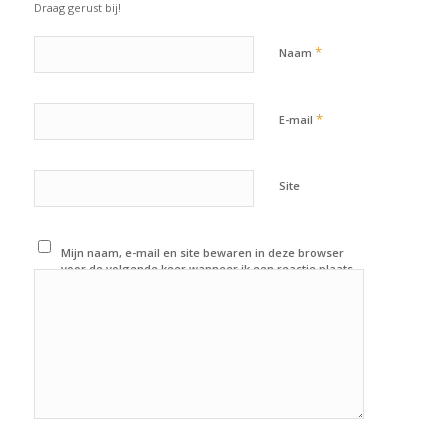
Draag gerust bij!
*
Naam
*
E-mail
Site
Mijn naam, e-mail en site bewaren in deze browser
voor de volgende keer wanneer ik een reactie plaats.