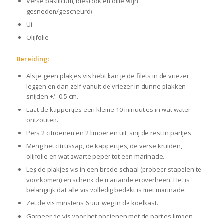
Verse basilicum, bieslook en dille 9fijn
gesneden/gescheurd)
Ui
Olijfolie
Bereiding:
Als je geen plakjes vis hebt kan je de filets in de vriezer
leggen en dan zelf vanuit de vriezer in dunne plakken
snijden +/- 0.5 cm.
Laat de kappertjes een kleine 10 minuutjes in wat water
ontzouten.
Pers 2 citroenen en 2 limoenen uit, snij de rest in partjes.
Meng het citrussap, de kappertjes, de verse kruiden,
olijfolie en wat zwarte peper tot een marinade.
Leg de plakjes vis in een brede schaal (probeer stapelen te
voorkomen) en schenk de mariande eroverheen. Het is
belangrijk dat alle vis volledig bedekt is met marinade.
Zet de vis minstens 6 uur weg in de koelkast.
Garneer de vis voor het opdienen met de partjes limoen