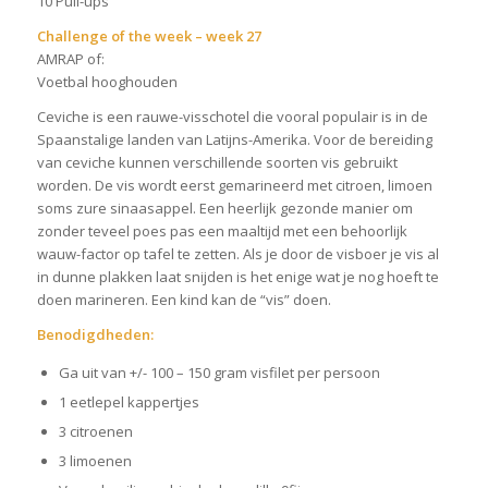
10 Pull-ups
Challenge of the week – week 27
AMRAP of:
Voetbal hooghouden
Ceviche is een rauwe-visschotel die vooral populair is in de
Spaanstalige landen van Latijns-Amerika. Voor de bereiding
van ceviche kunnen verschillende soorten vis gebruikt
worden. De vis wordt eerst gemarineerd met citroen, limoen
soms zure sinaasappel. Een heerlijk gezonde manier om
zonder teveel poes pas een maaltijd met een behoorlijk
wauw-factor op tafel te zetten. Als je door de visboer je vis al
in dunne plakken laat snijden is het enige wat je nog hoeft te
doen marineren. Een kind kan de “vis” doen.
Benodigdheden:
Ga uit van +/- 100 – 150 gram visfilet per persoon
1 eetlepel kappertjes
3 citroenen
3 limoenen