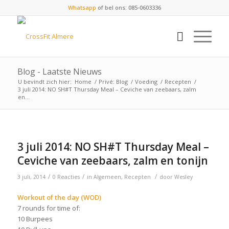
Whatsapp
of bel ons: 085-0603336
Blog - Laatste Nieuws
U bevindt zich hier:
Home
/
Privé: Blog
/
Voeding
/
Recepten
/
3 juli 2014: NO SH#T Thursday Meal – Ceviche van zeebaars, zalm
en...
3 juli 2014: NO SH#T Thursday Meal –
Ceviche van zeebaars, zalm en tonijn
/
/
/
3 juli, 2014
0 Reacties
in
Algemeen
,
Recepten
door
Wesley
Workout of the day (WOD)
7 rounds for time of:
10 Burpees