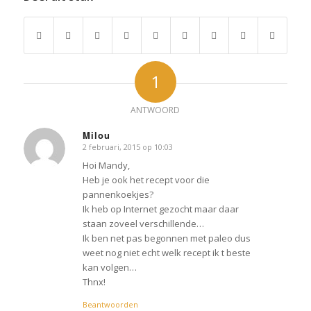
1
ANTWOORD
Milou
2 februari, 2015 op 10:03
zegt:
Hoi Mandy,
Heb je ook het recept voor die
pannenkoekjes?
Ik heb op Internet gezocht maar daar
staan zoveel verschillende…
Ik ben net pas begonnen met paleo dus
weet nog niet echt welk recept ik t beste
kan volgen…
Thnx!
Beantwoorden