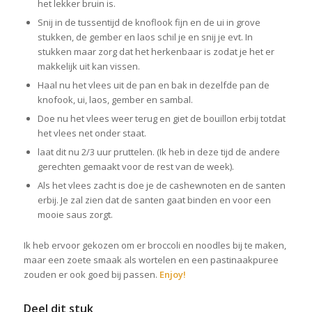
het lekker bruin is.
Snij in de tussentijd de knoflook fijn en de ui in grove
stukken, de gember en laos schil je en snij je evt. In
stukken maar zorg dat het herkenbaar is zodat je het er
makkelijk uit kan vissen.
Haal nu het vlees uit de pan en bak in dezelfde pan de
knofook, ui, laos, gember en sambal.
Doe nu het vlees weer terug en giet de bouillon erbij totdat
het vlees net onder staat.
laat dit nu 2/3 uur pruttelen. (Ik heb in deze tijd de andere
gerechten gemaakt voor de rest van de week).
Als het vlees zacht is doe je de cashewnoten en de santen
erbij. Je zal zien dat de santen gaat binden en voor een
mooie saus zorgt.
Ik heb ervoor gekozen om er broccoli en noodles bij te maken,
maar een zoete smaak als wortelen en een pastinaakpuree
zouden er ook goed bij passen.
Enjoy!
Deel dit stuk