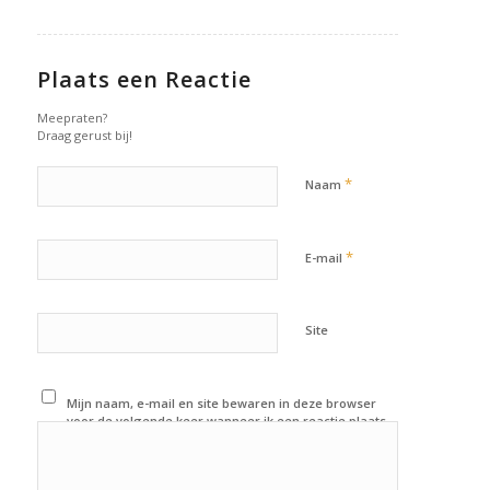
Plaats een Reactie
Meepraten?
Draag gerust bij!
*
Naam
*
E-mail
Site
Mijn naam, e-mail en site bewaren in deze browser
voor de volgende keer wanneer ik een reactie plaats.