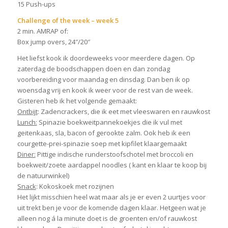
15 Push-ups
Challenge of the week – week 5
2 min. AMRAP of:
Box jump overs, 24″/20″
Het liefst kook ik doordeweeks voor meerdere dagen. Op
zaterdag de boodschappen doen en dan zondag
voorbereiding voor maandag en dinsdag. Dan ben ik op
woensdag vrij en kook ik weer voor de rest van de week.
Gisteren heb ik het volgende gemaakt:
Ontbijt
: Zadencrackers, die ik eet met vleeswaren en rauwkost
Lunch:
Spinazie boekweitpannekoekjes die ik vul met
geitenkaas, sla, bacon of gerookte zalm. Ook heb ik een
courgette-prei-spinazie soep met kipfilet klaargemaakt
Diner:
Pittige indische runderstoofschotel met broccoli en
boekweit/zoete aardappel noodles ( kant en klaar te koop bij
de natuurwinkel)
Snack
: Kokoskoek met rozijnen
Het lijkt misschien heel wat maar als je er even 2 uurtjes voor
uit trekt ben je voor de komende dagen klaar. Hetgeen wat je
alleen nog á la minute doet is de groenten en/of rauwkost