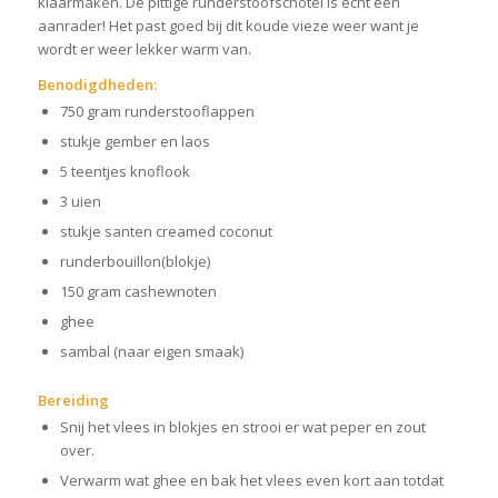
klaarmaken. De pittige runderstoofschotel is echt een
aanrader! Het past goed bij dit koude vieze weer want je
wordt er weer lekker warm van.
Benodigdheden:
750 gram runderstooflappen
stukje gember en laos
5 teentjes knoflook
3 uien
stukje santen creamed coconut
runderbouillon(blokje)
150 gram cashewnoten
ghee
sambal (naar eigen smaak)
Bereiding
Snij het vlees in blokjes en strooi er wat peper en zout
over.
Verwarm wat ghee en bak het vlees even kort aan totdat