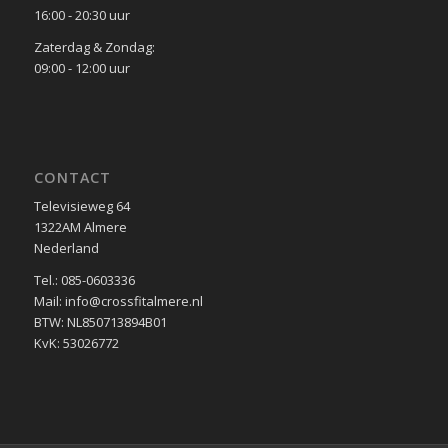
16:00 - 20:30 uur
Zaterdag & Zondag:
09:00 - 12:00 uur
CONTACT
Televisieweg 64
1322AM Almere
Nederland
Tel.: 085-0603336
Mail: info@crossfitalmere.nl
BTW: NL850713894B01
KvK: 53026772