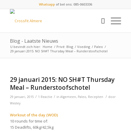
Whatsapp
of bel ons: 085-0603336
Blog - Laatste Nieuws
U bevindt zich hier:
Home
/
Privé: Blog
/
Voeding
/
Paleo
/
29 januari 2015: NO SH#T Thursday Meal – Runderstoofschotel
29 januari 2015: NO SH#T Thursday
Meal – Runderstoofschotel
/
/
/
29 januari, 2015
1 Reactie
in
Algemeen
,
Paleo
,
Recepten
door
Wesley
Workout of the day (WOD)
10 rounds for time of:
15 Deadlifts, 60kg/42,5kg