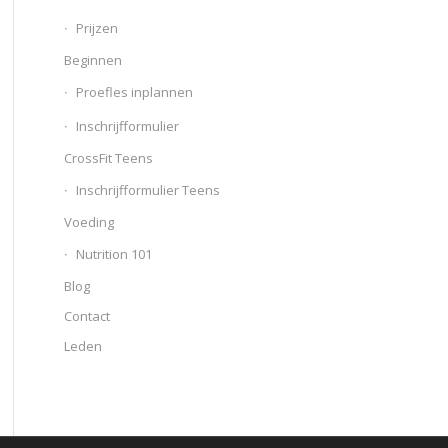
Prijzen
Beginnen
Proefles inplannen
Inschrijfformulier
CrossFit Teens
Inschrijfformulier Teens
Voeding
Nutrition 101
Blog
Contact
Leden