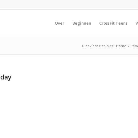
Over
Beginnen
CrossFit Teens
V
U bevindt zich hier:
Home
/
Priv
 day