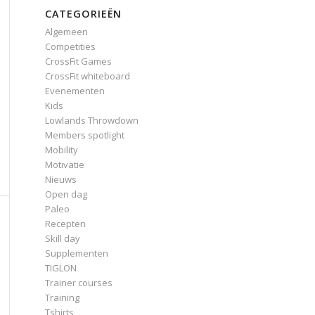
CATEGORIEËN
Algemeen
Competities
CrossFit Games
CrossFit whiteboard
Evenementen
Kids
Lowlands Throwdown
Members spotlight
Mobility
Motivatie
Nieuws
Open dag
Paleo
Recepten
Skill day
Supplementen
TIGLON
Trainer courses
Training
Tshirts