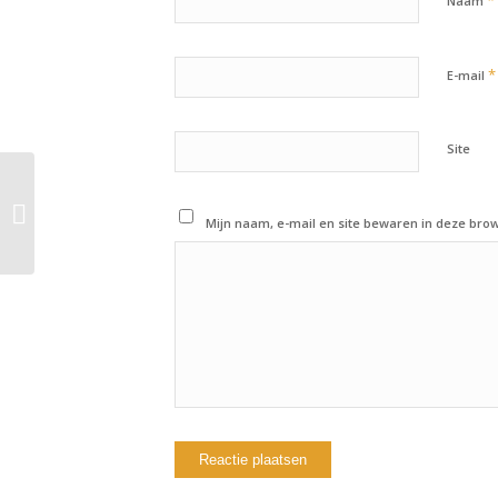
*
Naam
*
E-mail
Site
27 mei 2019: Workout
of the day
Mijn naam, e-mail en site bewaren in deze brow