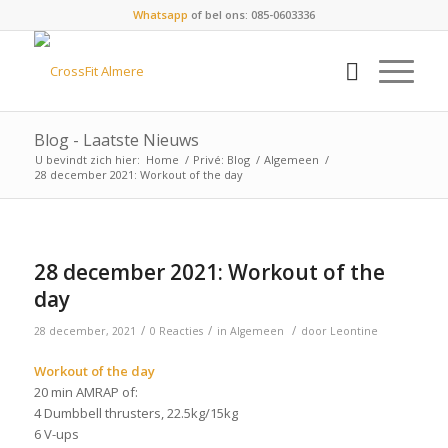
Whatsapp
of bel ons: 085-0603336
Blog - Laatste Nieuws
U bevindt zich hier:
Home
/
Privé: Blog
/
Algemeen
/
28 december 2021: Workout of the day
28 december 2021: Workout of the
day
/
/
/
28 december, 2021
0 Reacties
in
Algemeen
door
Leontine
Workout of the day
20 min AMRAP of:
4 Dumbbell thrusters, 22.5kg/15kg
6 V-ups