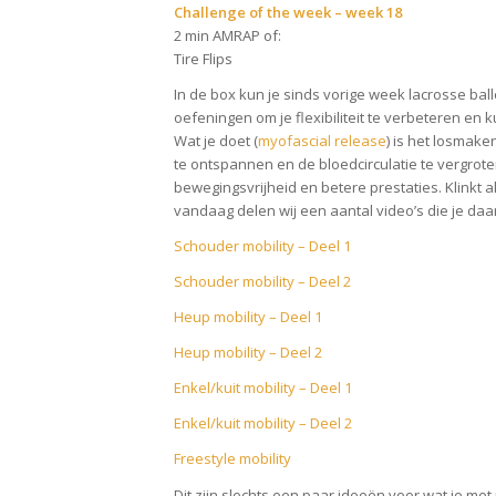
Challenge of the week – week 18
2 min AMRAP of:
Tire Flips
In de box kun je sinds vorige week lacrosse ba
oefeningen om je flexibiliteit te verbeteren en
Wat je doet (
myofascial release
) is het losmake
te ontspannen en de bloedcirculatie te vergroten
bewegingsvrijheid en betere prestaties. Klinkt 
vandaag delen wij een aantal video’s die je daa
Schouder mobility – Deel 1
Schouder mobility – Deel 2
Heup mobility – Deel 1
Heup mobility – Deel 2
Enkel/kuit mobility – Deel 1
Enkel/kuit mobility – Deel 2
Freestyle mobility
Dit zijn slechts een paar ideeën voor wat je met 