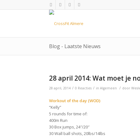
Blog - Laatste Nieuws
28 april 2014: Wat moet je n
/
/
/
28 april, 2014
0 Reacties
in
Algemeen
door
Wesl
Workout of the day (WOD)
“Kelly”
5 rounds for time of:
400m Run
30 Box jumps, 24″/20″
30 Wall ball shots, 20lbs/14lbs