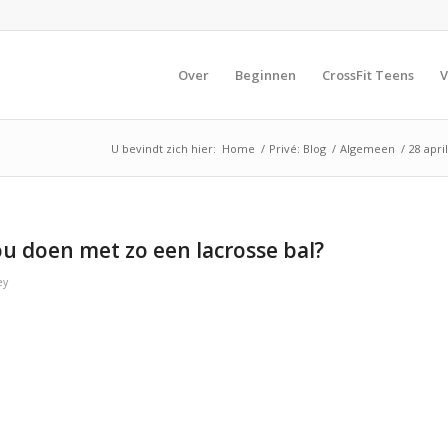
Over
Beginnen
CrossFit Teens
V
U bevindt zich hier:
Home
/
Privé: Blog
/
Algemeen
/
28 apri
ou doen met zo een lacrosse bal?
ey