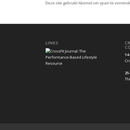
Deze site gebruikt Akismet om spam te vermind
LINKS
C
C
14
Cro
25-
Th