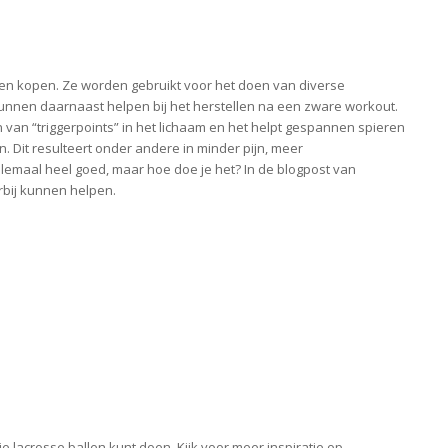
llen kopen. Ze worden gebruikt voor het doen van diverse
 kunnen daarnaast helpen bij het herstellen na een zware workout.
n van “triggerpoints” in het lichaam en het helpt gespannen spieren
. Dit resulteert onder andere in minder pijn, meer
allemaal heel goed, maar hoe doe je het? In de blogpost van
rbij kunnen helpen.
je lacrosse ballen kunt doen. Kijk voor meer inspiratie op