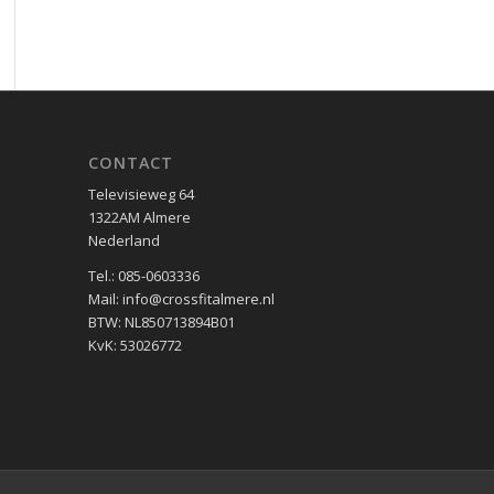
CONTACT
Televisieweg 64
1322AM Almere
Nederland
Tel.: 085-0603336
Mail: info@crossfitalmere.nl
BTW: NL850713894B01
KvK: 53026772