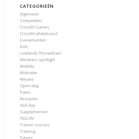
CATEGORIEËN
Algemeen
Competities
CrossFit Games
CrossFit whiteboard
Evenementen
Kids
Lowlands Throwdown
Members spotlight
Mobility
Motivatie
Nieuws
Open dag
Paleo
Recepten
Skill day
Supplementen
TIGLON
Trainer courses
Training
Tshirts