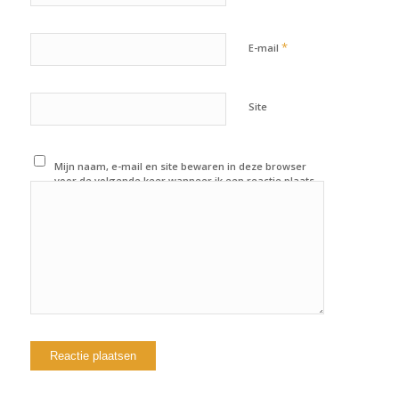
*
E-mail
Site
Mijn naam, e-mail en site bewaren in deze browser
voor de volgende keer wanneer ik een reactie plaats.