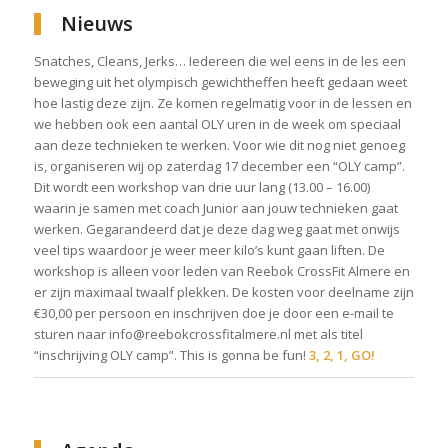
Nieuws
Snatches, Cleans, Jerks… Iedereen die wel eens in de les een
beweging uit het olympisch gewichtheffen heeft gedaan weet
hoe lastig deze zijn. Ze komen regelmatig voor in de lessen en
we hebben ook een aantal OLY uren in de week om speciaal
aan deze technieken te werken. Voor wie dit nog niet genoeg
is, organiseren wij op zaterdag 17 december een “OLY camp”.
Dit wordt een workshop van drie uur lang (13.00 – 16.00)
waarin je samen met coach Junior aan jouw technieken gaat
werken. Gegarandeerd dat je deze dag weg gaat met onwijs
veel tips waardoor je weer meer kilo’s kunt gaan liften. De
workshop is alleen voor leden van Reebok CrossFit Almere en
er zijn maximaal twaalf plekken. De kosten voor deelname zijn
€30,00 per persoon en inschrijven doe je door een e-mail te
sturen naar info@reebokcrossfitalmere.nl met als titel
“inschrijving OLY camp”. This is gonna be fun!
3, 2, 1, GO!