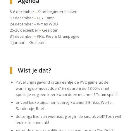
Agenda
5-6 december
–
Start beginnerslessen
17 december
–
OLY Camp
24 december
–
X-mas WOD
25-26 december
–
Gesloten
31 december
–
PR’s, Pies & Champagne
1 januari
–
Gesloten
Wist je dat?
Pavel vrijdagavond in zijn eentje de PVC game uit de
warming-up moest doen? En daarom de 18:00 les het
spelletje nog een keer kwam doen met hem? Team spirit!!!
er veel leuke bijnamen voorbij kwamen? Binkie, Wortel,
Sardientje, Reef…
de conga line van woensdag erg in de smaak viel? Toch wel
leuk zo’n zandzak!
gister de eerste kwalificaties zijn gedaan van The Dutch