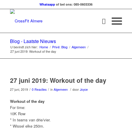
Whatsapp
of bel ons: 085-0603336
Blog - Laatste Nieuws
U bevindt zich hier:
Home
/
Privé: Blog
/
Algemeen
/
27 juni 2019: Workout of the day
27 juni 2019: Workout of the day
/
/
/
27 juni, 2019
0 Reacties
in
Algemeen
door
Joyce
Workout of the day
For time:
10K Row
* In teams van drie/vier.
* Wissel elke 250m.