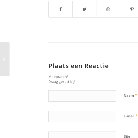
26 april 2023: Workout
of the day
Plaats een Reactie
Meepraten?
Draag gerust bij!
*
Naam
*
E-mail
Site