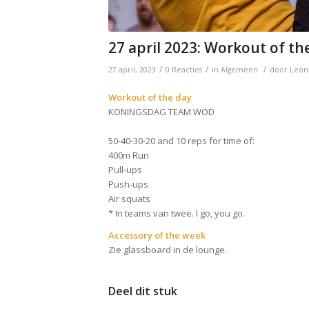
27 april 2023: Workout of th
/
/
/
27 april, 2023
0 Reacties
in
Algemeen
door
Leon
Workout of the day
KONINGSDAG TEAM WOD
50-40-30-20 and 10 reps for time of:
400m Run
Pull-ups
Push-ups
Air squats
* In teams van twee. I go, you go.
Accessory of the week
Zie glassboard in de lounge.
Deel dit stuk