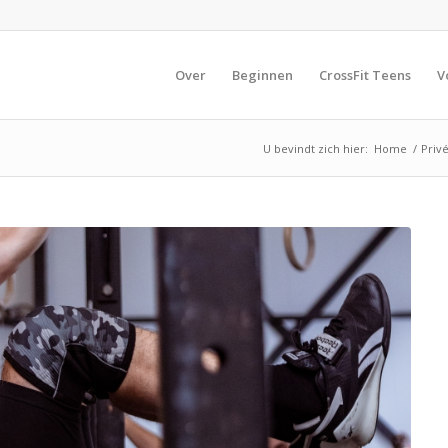
Over
Beginnen
CrossFit Teens
V
U bevindt zich hier:
Home
/
Privé