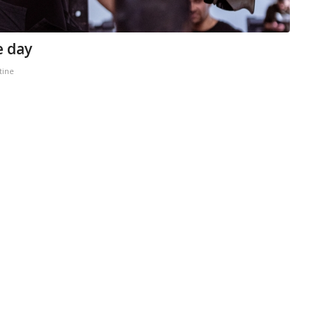
e day
tine