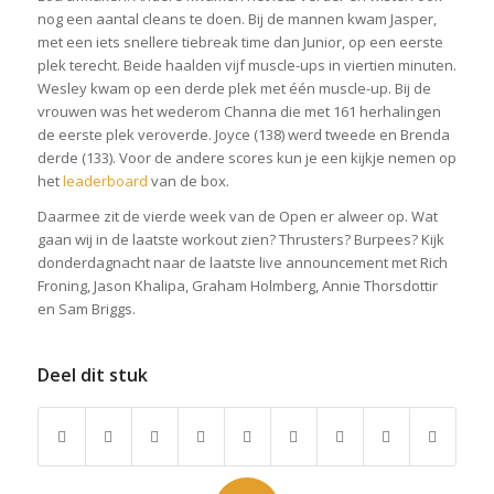
nog een aantal cleans te doen. Bij de mannen kwam Jasper,
met een iets snellere tiebreak time dan Junior, op een eerste
plek terecht. Beide haalden vijf muscle-ups in viertien minuten.
Wesley kwam op een derde plek met één muscle-up. Bij de
vrouwen was het wederom Channa die met 161 herhalingen
de eerste plek veroverde. Joyce (138) werd tweede en Brenda
derde (133). Voor de andere scores kun je een kijkje nemen op
het
leaderboard
van de box.
Daarmee zit de vierde week van de Open er alweer op. Wat
gaan wij in de laatste workout zien? Thrusters? Burpees? Kijk
donderdagnacht naar de laatste live announcement met Rich
Froning, Jason Khalipa, Graham Holmberg, Annie Thorsdottir
en Sam Briggs.
Deel dit stuk