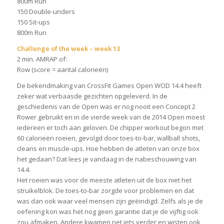
800m Run
150 Double-unders
150 Sit-ups
800m Run
Challenge of the week – week 13
2 min. AMRAP of:
Row (score = aantal calorieën)
De bekendmaking van CrossFit Games Open WOD 14.4 heeft
zeker wat verbaasde gezichten opgeleverd. In de
geschiedenis van de Open was er nog nooit een Concept 2
Rower gebruikt en in de vierde week van de 2014 Open moest
iedereen er toch aan geloven. De chipper workout begon met
60 calorieën roeien, gevolgd door toes-to-bar, wallball shots,
cleans en muscle-ups. Hoe hebben de atleten van onze box
het gedaan? Dat lees je vandaag in de nabeschouwing van
14.4.
Het roeien was voor de meeste atleten uit de box niet het
struikelblok. De toes-to-bar zorgde voor problemen en dat
was dan ook waar veel mensen zijn geëindigd. Zelfs als je de
oefening kon was het nog geen garantie dat je de vijftig ook
zou afmaken. Andere kwamen net iets verder en wisten ook