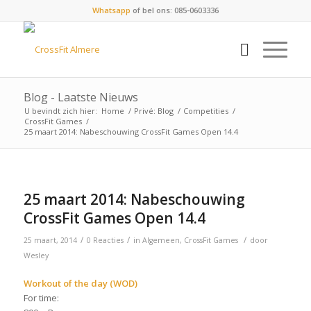
Whatsapp
of bel ons: 085-0603336
Blog - Laatste Nieuws
U bevindt zich hier:
Home
/
Privé: Blog
/
Competities
/
CrossFit Games
/
25 maart 2014: Nabeschouwing CrossFit Games Open 14.4
25 maart 2014: Nabeschouwing
CrossFit Games Open 14.4
/
/
/
25 maart, 2014
0 Reacties
in
Algemeen
,
CrossFit Games
door
Wesley
Workout of the day (WOD)
For time: