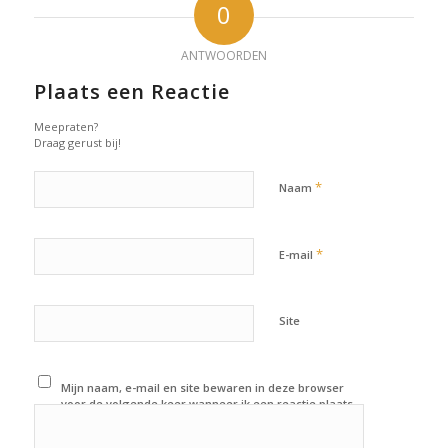
0
ANTWOORDEN
Plaats een Reactie
Meepraten?
Draag gerust bij!
*
Naam
*
E-mail
Site
Mijn naam, e-mail en site bewaren in deze browser
voor de volgende keer wanneer ik een reactie plaats.