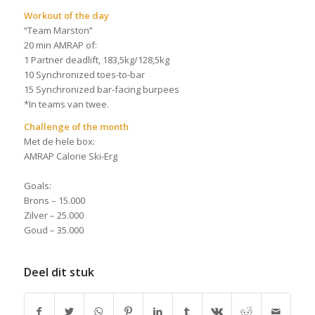
Workout of the day
“Team Marston”
20 min AMRAP of:
1 Partner deadlift, 183,5kg/128,5kg
10 Synchronized toes-to-bar
15 Synchronized bar-facing burpees
*In teams van twee.
Challenge of the month
Met de hele box:
AMRAP Calorie Ski-Erg
Goals:
Brons – 15.000
Zilver – 25.000
Goud – 35.000
Deel dit stuk