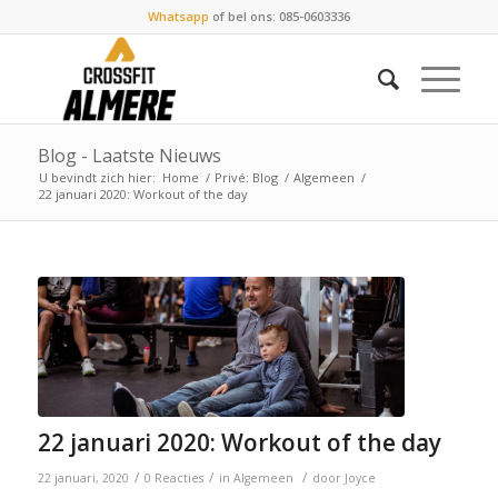
Whatsapp
of bel ons: 085-0603336
Blog - Laatste Nieuws
U bevindt zich hier:
Home
/
Privé: Blog
/
Algemeen
/
22 januari 2020: Workout of the day
22 januari 2020: Workout of the day
/
/
/
22 januari, 2020
0 Reacties
in
Algemeen
door
Joyce