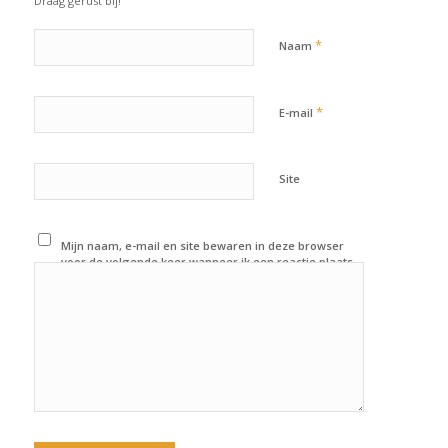
Draag gerust bij!
*
Naam
*
E-mail
Site
Mijn naam, e-mail en site bewaren in deze browser
voor de volgende keer wanneer ik een reactie plaats.