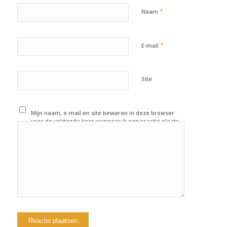
*
Naam
*
E-mail
Site
Mijn naam, e-mail en site bewaren in deze browser
voor de volgende keer wanneer ik een reactie plaats.