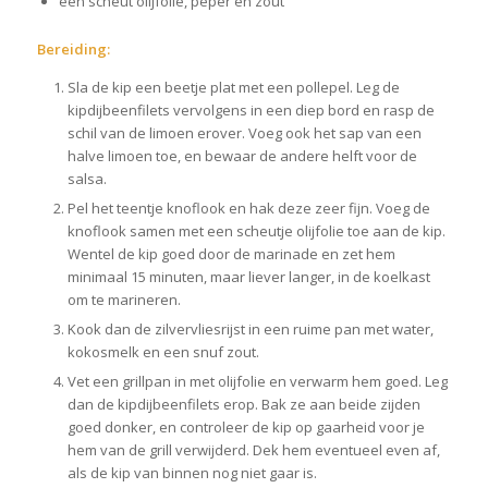
een scheut olijfolie, peper en zout
Bereiding:
Sla de kip een beetje plat met een pollepel. Leg de
kipdijbeenfilets vervolgens in een diep bord en rasp de
schil van de limoen erover. Voeg ook het sap van een
halve limoen toe, en bewaar de andere helft voor de
salsa.
Pel het teentje knoflook en hak deze zeer fijn. Voeg de
knoflook samen met een scheutje olijfolie toe aan de kip.
Wentel de kip goed door de marinade en zet hem
minimaal 15 minuten, maar liever langer, in de koelkast
om te marineren.
Kook dan de zilvervliesrijst in een ruime pan met water,
kokosmelk en een snuf zout.
Vet een grillpan in met olijfolie en verwarm hem goed. Leg
dan de kipdijbeenfilets erop. Bak ze aan beide zijden
goed donker, en controleer de kip op gaarheid voor je
hem van de grill verwijderd. Dek hem eventueel even af,
als de kip van binnen nog niet gaar is.