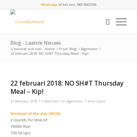
Whatsapp
of bel ons: 085-0603336
Blog - Laatste Nieuws
U bevindt zich hier:
Home
/
Privé: Blog
/
Algemeen
/
22 februari 2018: NO SH#T Thursday Meal – Kip!
22 februari 2018: NO SH#T Thursday
Meal – Kip!
/
/
/
22 februari, 2018
0 Reacties
in
Algemeen
door
Joyce
Workout of the day (WOD)
2 rounds for time of:
1600m Run
100 Sit-ups