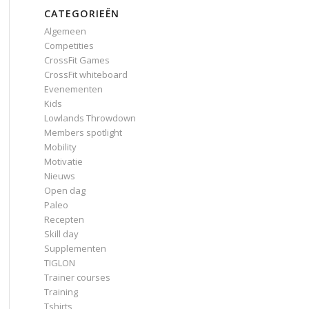
CATEGORIEËN
Algemeen
Competities
CrossFit Games
CrossFit whiteboard
Evenementen
Kids
Lowlands Throwdown
Members spotlight
Mobility
Motivatie
Nieuws
Open dag
Paleo
Recepten
Skill day
Supplementen
TIGLON
Trainer courses
Training
Tshirts