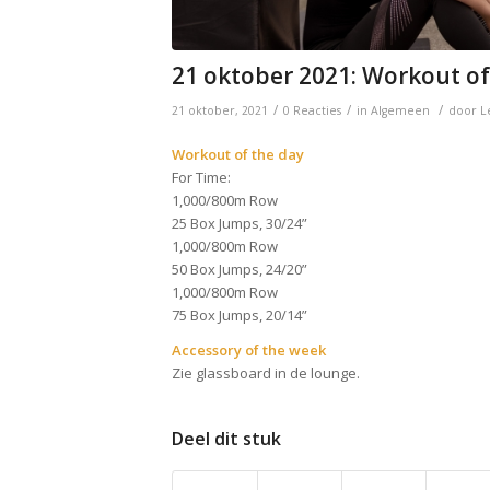
21 oktober 2021: Workout of
/
/
/
21 oktober, 2021
0 Reacties
in
Algemeen
door
L
Workout of the day
For Time:
1,000/800m Row
25 Box Jumps, 30/24”
1,000/800m Row
50 Box Jumps, 24/20”
1,000/800m Row
75 Box Jumps, 20/14”
Accessory of the week
Zie glassboard in de lounge.
Deel dit stuk