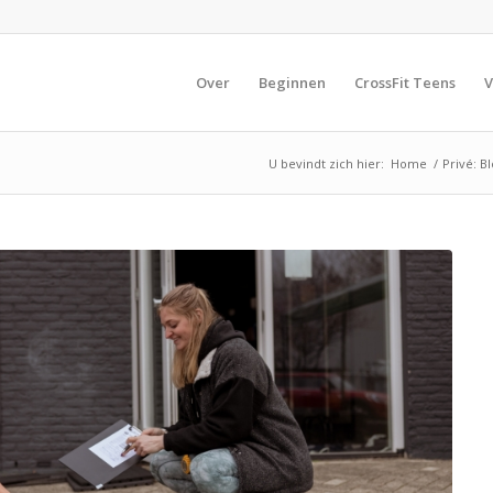
Over
Beginnen
CrossFit Teens
V
U bevindt zich hier:
Home
/
Privé: B