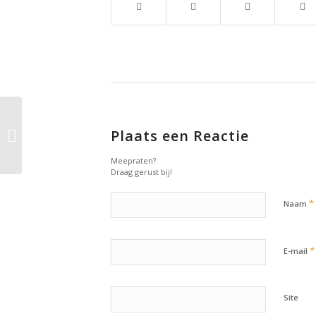
20 oktober 2021:
Plaats een Reactie
Workout of the day
Meepraten?
Draag gerust bij!
*
Naam
*
E-mail
Site