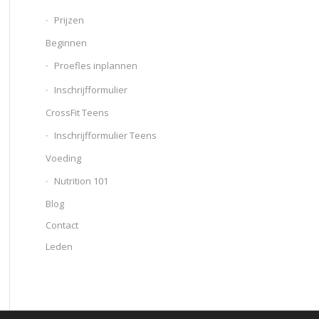
Prijzen
Beginnen
Proefles inplannen
Inschrijfformulier
CrossFit Teens
Inschrijfformulier Teens
Voeding
Nutrition 101
Blog
Contact
Leden