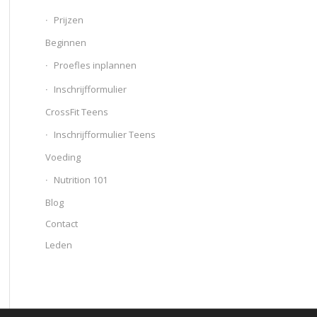
Prijzen
Beginnen
Proefles inplannen
Inschrijfformulier
CrossFit Teens
Inschrijfformulier Teens
Voeding
Nutrition 101
Blog
Contact
Leden