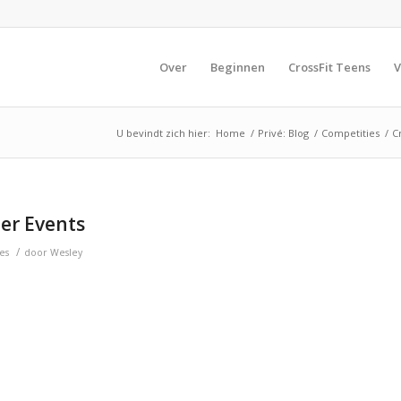
Over
Beginnen
CrossFit Teens
V
U bevindt zich hier:
Home
/
Privé: Blog
/
Competities
/
C
ier Events
/
es
door
Wesley