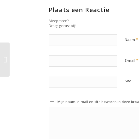
Plaats een Reactie
Meepraten?
Draag gerust bij!
*
Naam
20 april 2014:
*
E-mail
Weekoverzicht
Site
Mijn naam, e-mail en site bewaren in deze brow