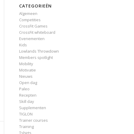
CATEGORIEËN
Algemeen
Competities
CrossFit Games
CrossFit whiteboard
Evenementen
Kids
Lowlands Throwdown
Members spotlight
Mobility
Motivatie
Nieuws
Open dag
Paleo
Recepten
Skill day
Supplementen
TIGLON
Trainer courses
Training
Tshirts