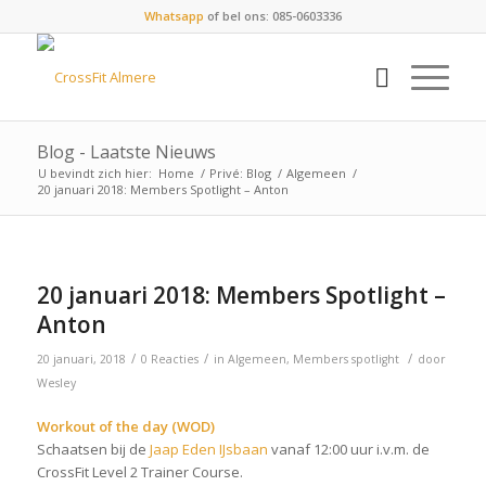
Whatsapp
of bel ons: 085-0603336
Blog - Laatste Nieuws
U bevindt zich hier:
Home
/
Privé: Blog
/
Algemeen
/
20 januari 2018: Members Spotlight – Anton
20 januari 2018: Members Spotlight –
Anton
/
/
/
20 januari, 2018
0 Reacties
in
Algemeen
,
Members spotlight
door
Wesley
Workout of the day (WOD)
Schaatsen bij de
Jaap Eden IJsbaan
vanaf 12:00 uur i.v.m. de
CrossFit Level 2 Trainer Course.