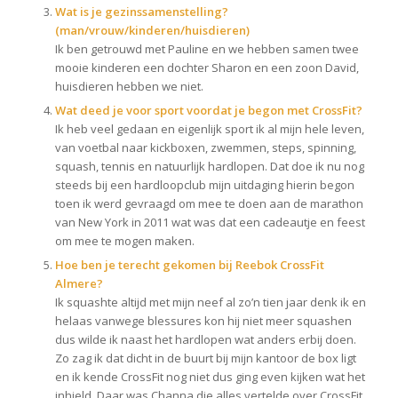
Wat is je gezinssamenstelling?
(man/vrouw/kinderen/huisdieren)
Ik ben getrouwd met Pauline en we hebben samen twee
mooie kinderen een dochter Sharon en een zoon David,
huisdieren hebben we niet.
Wat deed je voor sport voordat je begon met CrossFit?
Ik heb veel gedaan en eigenlijk sport ik al mijn hele leven,
van voetbal naar kickboxen, zwemmen, steps, spinning,
squash, tennis en natuurlijk hardlopen. Dat doe ik nu nog
steeds bij een hardloopclub mijn uitdaging hierin begon
toen ik werd gevraagd om mee te doen aan de marathon
van New York in 2011 wat was dat een cadeautje en feest
om mee te mogen maken.
Hoe ben je terecht gekomen bij Reebok CrossFit
Almere?
Ik squashte altijd met mijn neef al zo’n tien jaar denk ik en
helaas vanwege blessures kon hij niet meer squashen
dus wilde ik naast het hardlopen wat anders erbij doen.
Zo zag ik dat dicht in de buurt bij mijn kantoor de box ligt
en ik kende CrossFit nog niet dus ging even kijken wat het
inhield. Daar was Channa die alles vertelde over CrossFit