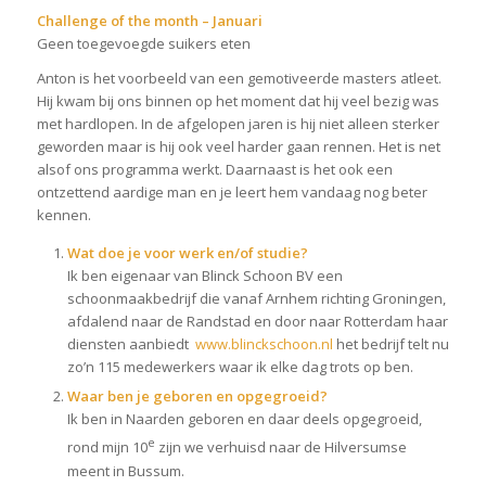
Challenge of the month – Januari
Geen toegevoegde suikers eten
Anton is het voorbeeld van een gemotiveerde masters atleet.
Hij kwam bij ons binnen op het moment dat hij veel bezig was
met hardlopen. In de afgelopen jaren is hij niet alleen sterker
geworden maar is hij ook veel harder gaan rennen. Het is net
alsof ons programma werkt. Daarnaast is het ook een
ontzettend aardige man en je leert hem vandaag nog beter
kennen.
Wat doe je voor werk en/of studie?
Ik ben eigenaar van Blinck Schoon BV een
schoonmaakbedrijf die vanaf Arnhem richting Groningen,
afdalend naar de Randstad en door naar Rotterdam haar
diensten aanbiedt
www.blinckschoon.nl
het bedrijf telt nu
zo’n 115 medewerkers waar ik elke dag trots op ben.
Waar ben je geboren en opgegroeid?
Ik ben in Naarden geboren en daar deels opgegroeid,
e
rond mijn 10
zijn we verhuisd naar de Hilversumse
meent in Bussum.