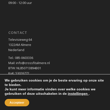
09:00 - 12:00 uur
CONTACT
Televisieweg 64
1322AM Almere
Nederland
Tel.: 085-0603336
Mail: info@crossfitalmere.nl
BTW: NL850713894B01
KvK: 53026772
We gebruiken cookies om je de beste ervaring op onze site
te bieden.
Je kunt meer informatie vinden over welke cookies we
gebruiken of deze uitschakelen in de
instellingen
.
Accepteer
© Copyright -
CrossFit Almere