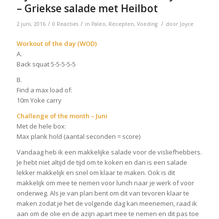
– Griekse salade met Heilbot
/
/
/
2 juni, 2016
0 Reacties
in
Paleo
,
Recepten
,
Voeding
door
Joyce
Workout of the day (WOD)
A.
Back squat 5-5-5-5-5
B.
Find a max load of:
10m Yoke carry
Challenge of the month – Juni
Met de hele box:
Max plank hold (aantal seconden = score)
Vandaag heb ik een makkelijke salade voor de visliefhebbers.
Je hebt niet altijd de tijd om te koken en dan is een salade
lekker makkelijk en snel om klaar te maken. Ook is dit
makkelijk om mee te nemen voor lunch naar je werk of voor
onderweg. Als je van plan bent om dit van tevoren klaar te
maken zodat je het de volgende dag kan meenemen, raad ik
aan om de olie en de azijn apart mee te nemen en dit pas toe