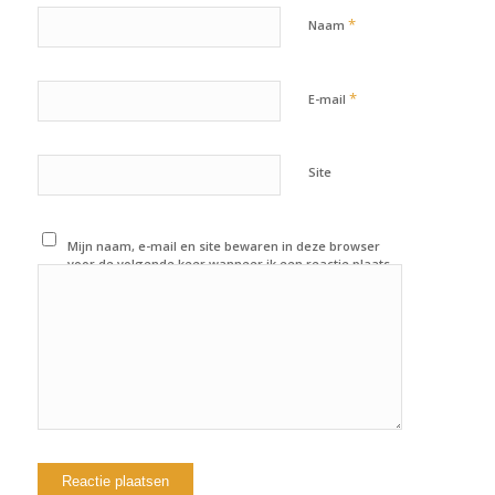
*
Naam
*
E-mail
Site
Mijn naam, e-mail en site bewaren in deze browser
voor de volgende keer wanneer ik een reactie plaats.