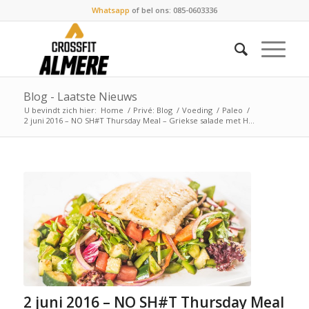
Whatsapp
of bel ons: 085-0603336
Blog - Laatste Nieuws
U bevindt zich hier:
Home
/
Privé: Blog
/
Voeding
/
Paleo
/
2 juni 2016 – NO SH#T Thursday Meal – Griekse salade met H...
2 juni 2016 – NO SH#T Thursday Meal