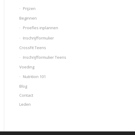
Prijzen
Beginnen
Proefles inplannen
Inschrijfformulier
CrossFit Teens
Inschrijfformulier Teens
Voeding
Nutrition 101
Blog
Contact
Leden