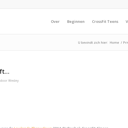
Over
Beginnen
CrossFit Teens
V
U bevindt zich hier:
Home
/
Pri
eft…
door
Wesley