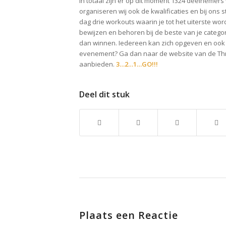
In totaal zijn er op dit moment 1324 deelnemers
organiseren wij ook de kwalificaties en bij ons
dag drie workouts waarin je tot het uiterste wor
bewijzen en behoren bij de beste van je catego
dan winnen. Iedereen kan zich opgeven en ook ji
evenement? Ga dan naar de website van de Thro
aanbieden.
3…2…1…GO!!!
Deel dit stuk
Plaats een Reactie