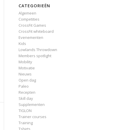
CATEGORIEËN
Algemeen
Competities
CrossFit Games
CrossFit whiteboard
Evenementen
Kids
Lowlands Throwdown
Members spotlight
Mobility
Motivatie
Nieuws
Open dag
Paleo
Recepten
Skill day
Supplementen
TIGLON
Trainer courses
Training
Tshirts