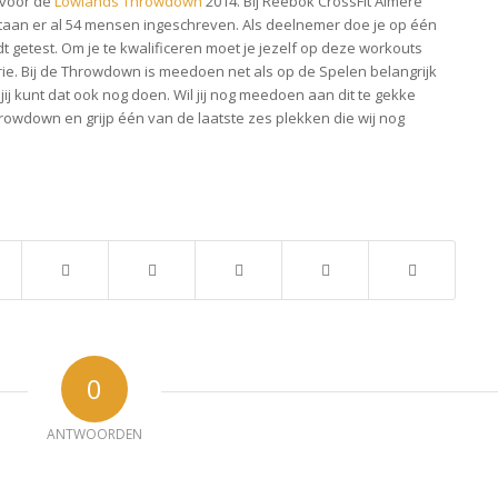
 voor de
Lowlands Throwdown
2014. Bij Reebok CrossFit Almere
 staan er al 54 mensen ingeschreven. Als deelnemer doe je op één
dt getest. Om je te kwalificeren moet je jezelf op deze workouts
rie. Bij de Throwdown is meedoen net als op de Spelen belangrijk
j kunt dat ook nog doen. Wil jij nog meedoen aan dit te gekke
wdown en grijp één van de laatste zes plekken die wij nog
0
ANTWOORDEN