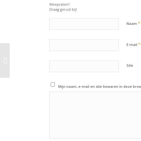
Meepraten?
Draag gerust bij!
*
Naam
*
E-mail
1 augustus 2014: Van
harte gefeliciteerd
Site
Wesley!
Mijn naam, e-mail en site bewaren in deze brow