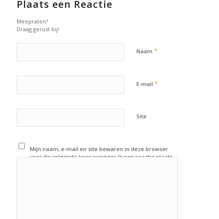
Plaats een Reactie
Meepraten?
Draag gerust bij!
*
Naam
*
E-mail
Site
Mijn naam, e-mail en site bewaren in deze browser
voor de volgende keer wanneer ik een reactie plaats.