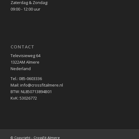
Zaterdag & Zondag:
09:00 - 12:00 uur
CONTACT
Televisieweg 64
1322AM Almere
Nederland
Tel.: 085-0603336
Mail: info@crossfitalmere.nl
BTW: NL850713894B01
KvK: 53026772
© Copyright -
CrossFit Almere