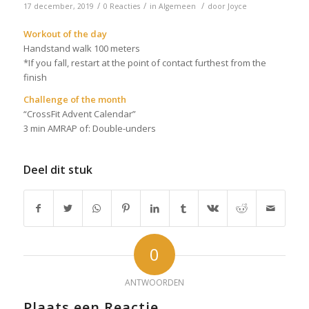
/
/
/
17 december, 2019
0 Reacties
in
Algemeen
door
Joyce
Workout of the day
Handstand walk 100 meters
*If you fall, restart at the point of contact furthest from the
finish
Challenge of the month
“CrossFit Advent Calendar”
3 min AMRAP of: Double-unders
Deel dit stuk
0
ANTWOORDEN
Plaats een Reactie