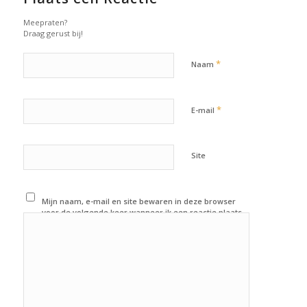
Meepraten?
Draag gerust bij!
*
Naam
*
E-mail
Site
Mijn naam, e-mail en site bewaren in deze browser
voor de volgende keer wanneer ik een reactie plaats.