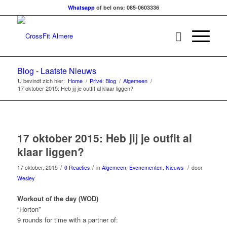
Whatsapp
of bel ons: 085-0603336
Blog - Laatste Nieuws
U bevindt zich hier:
Home
/
Privé: Blog
/
Algemeen
/
17 oktober 2015: Heb jij je outfit al klaar liggen?
17 oktober 2015: Heb jij je outfit al
klaar liggen?
/
/
/
17 oktober, 2015
0 Reacties
in
Algemeen
,
Evenementen
,
Nieuws
door
Wesley
Workout of the day (WOD)
“Horton”
9 rounds for time with a partner of: