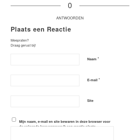
0
ANTWOORDEN
Plaats een Reactie
Meepraten?
Draag gerust bij!
*
Naam
*
E-mail
Site
Mijn naam, e-mail en site bewaren in deze browser voor
de volgende keer wanneer ik een reactie plaats.