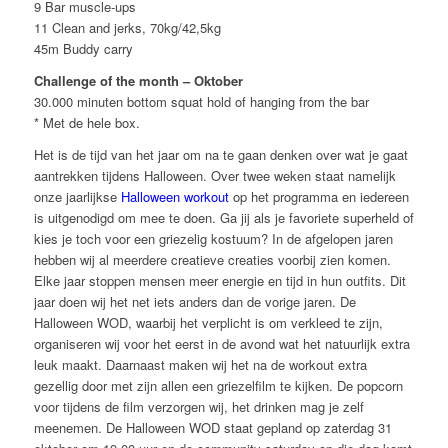
9 Bar muscle-ups
11 Clean and jerks, 70kg/42,5kg
45m Buddy carry
Challenge of the month – Oktober
30.000 minuten bottom squat hold of hanging from the bar
* Met de hele box.
Het is de tijd van het jaar om na te gaan denken over wat je gaat
aantrekken tijdens Halloween. Over twee weken staat namelijk
onze jaarlijkse
Halloween workout
op het programma en iedereen
is uitgenodigd om mee te doen. Ga jij als je favoriete superheld of
kies je toch voor een griezelig kostuum? In de afgelopen jaren
hebben wij al meerdere creatieve creaties voorbij zien komen.
Elke jaar stoppen mensen meer energie en tijd in hun outfits. Dit
jaar doen wij het net iets anders dan de vorige jaren. De
Halloween WOD, waarbij het verplicht is om verkleed te zijn,
organiseren wij voor het eerst in de avond wat het natuurlijk extra
leuk maakt. Daarnaast maken wij het na de workout extra
gezellig door met zijn allen een griezelfilm te kijken. De popcorn
voor tijdens de film verzorgen wij, het drinken mag je zelf
meenemen. De Halloween WOD staat gepland op zaterdag 31