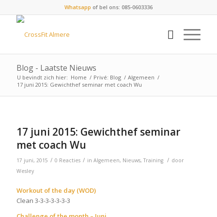
Whatsapp
of bel ons: 085-0603336
Blog - Laatste Nieuws
U bevindt zich hier:
Home
/
Privé: Blog
/
Algemeen
/
17 juni 2015: Gewichthef seminar met coach Wu
17 juni 2015: Gewichthef seminar
met coach Wu
/
/
/
17 juni, 2015
0 Reacties
in
Algemeen
,
Nieuws
,
Training
door
Wesley
Workout of the day (WOD)
Clean 3-3-3-3-3-3-3
Challenge of the month – Juni