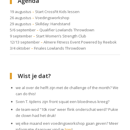
Agenda
19 augustus
–
Start CrossFit Kids lessen
26 augustus
–
Voedingsworkshop
29 augustus
–
Skillday: Handstand
5/6 september
–
Qualifier Lowlands Throwdown
9 september
–
Start Women’s Strength Club
12/13 september
–
Almere Fitness Event Powered by Reebok
3/4 oktober
–
Finales Lowlands Throwdown
Wist je dat?
we al over de helft zijn met de challenge of the month? We
can do this!
Sven T. tijdens zijn front squat een bloedneus kreeg?
de team-wod “10k row” weer flink onderschat werd? Pukie
de clown had het druk!
wij elke maand een voedingsworkshop gaan geven? Meer
informatie daarover vind je
hier
!