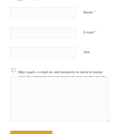
*
Naam
*
E-mail
Site
Mijn naam, e-mail en site bewaren in deze browser
voor de volgende keer wanneer ik een reactie plaats.