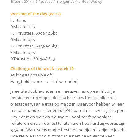
/
/
/
15 april, 2014
0 Reacties
in
Algemeen
door
Wesley
Workout of the day (WOD)
For time:
9 Muscle-ups
15 Thrusters, 60kg/42,5kg
6 Muscle-ups
12 Thrusters, 60kg/42,5kg
3 Muscle-ups
9 Thrusters, 60kg/42,5kg
Challenge of the week – week 16
As long as possible of:
Hang hold (score = aantal seconden)
Je eerste double-under, een nieuwe max op een lift of je
eerste keer rechtop in de couch stretch. Het zijn allemaal
prestaties waar je trots op mag zijn. Daarvoor hebben wij een
aantal maanden geleden het PR board in het leven geroepen.
Om iedereen die een nieuwe mijlpaal heeft behaald te
feliciteren en aan de rest te laten zien hoe hard zij vooruit zijn
gegaan. Want soms mag je best een beetje trots zijn op jezelf.
Hoe klein je PR ook is, zorg dat je hem de volgende keer