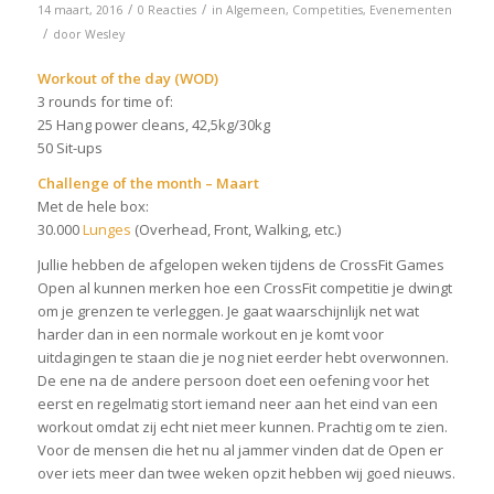
/
/
14 maart, 2016
0 Reacties
in
Algemeen
,
Competities
,
Evenementen
/
door
Wesley
Workout of the day (WOD)
3 rounds for time of:
25 Hang power cleans, 42,5kg/30kg
50 Sit-ups
Challenge of the month – Maart
Met de hele box:
30.000
Lunges
(Overhead, Front, Walking, etc.)
Jullie hebben de afgelopen weken tijdens de CrossFit Games
Open al kunnen merken hoe een CrossFit competitie je dwingt
om je grenzen te verleggen. Je gaat waarschijnlijk net wat
harder dan in een normale workout en je komt voor
uitdagingen te staan die je nog niet eerder hebt overwonnen.
De ene na de andere persoon doet een oefening voor het
eerst en regelmatig stort iemand neer aan het eind van een
workout omdat zij echt niet meer kunnen. Prachtig om te zien.
Voor de mensen die het nu al jammer vinden dat de Open er
over iets meer dan twee weken opzit hebben wij goed nieuws.