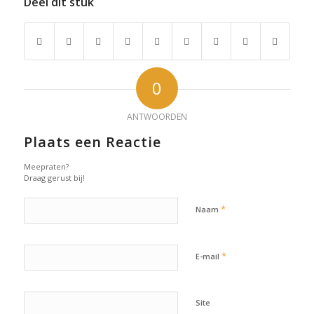
Deel dit stuk
0
ANTWOORDEN
Plaats een Reactie
Meepraten?
Draag gerust bij!
*
Naam
*
E-mail
Site