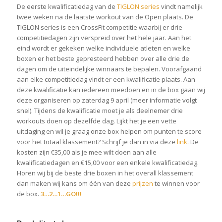
De eerste kwalificatiedag van de
TIGLON series
vindt namelijk
twee weken na de laatste workout van de Open plaats. De
TIGLON series is een CrossFit competitie waarbij er drie
competitiedagen zijn verspreid over het hele jaar. Aan het
eind wordt er gekeken welke individuele atleten en welke
boxen er het beste gepresteerd hebben over alle drie de
dagen om de uiteindelijke winnaars te bepalen. Voorafgaand
aan elke competitiedag vindt er een kwalificatie plaats. Aan
deze kwalificatie kan iedereen meedoen en in de box gaan wij
deze organiseren op zaterdag 9 april (meer informatie volgt
snel). Tijdens de kwalificatie moet je als deelnemer drie
workouts doen op dezelfde dag. Lijkt het je een vette
uitdaging en wil je graag onze box helpen om punten te score
voor het totaal klassement? Schrijf je dan in via deze
link
. De
kosten zijn €35,00 als je mee wilt doen aan alle
kwalificatiedagen en €15,00 voor een enkele kwalificatiedag.
Horen wij bij de beste drie boxen in het overall klassement
dan maken wij kans om één van deze
prijzen
te winnen voor
de box.
3…2…1…GO!!!