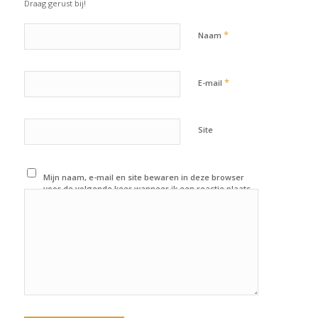
Draag gerust bij!
*
Naam
*
E-mail
Site
Mijn naam, e-mail en site bewaren in deze browser
voor de volgende keer wanneer ik een reactie plaats.