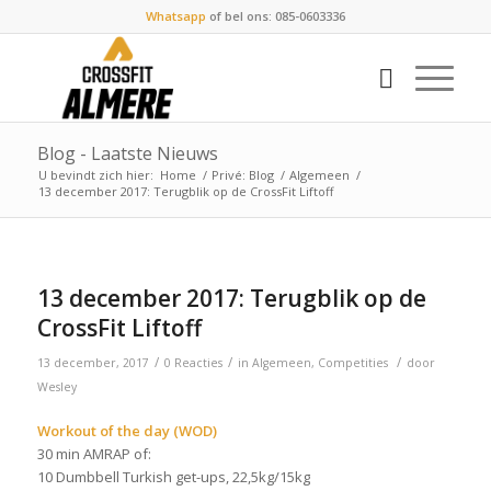
Whatsapp
of bel ons: 085-0603336
Blog - Laatste Nieuws
U bevindt zich hier:
Home
/
Privé: Blog
/
Algemeen
/
13 december 2017: Terugblik op de CrossFit Liftoff
13 december 2017: Terugblik op de
CrossFit Liftoff
/
/
/
13 december, 2017
0 Reacties
in
Algemeen
,
Competities
door
Wesley
Workout of the day (WOD)
30 min AMRAP of:
10 Dumbbell Turkish get-ups, 22,5kg/15kg