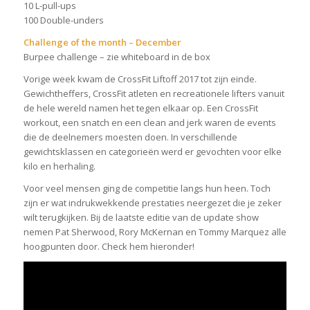
10 L-pull-ups
100 Double-unders
Challenge of the month – December
Burpee challenge – zie whiteboard in de box
Vorige week kwam de CrossFit Liftoff 2017 tot zijn einde.
Gewichtheffers, CrossFit atleten en recreationele lifters vanuit
de hele wereld namen het tegen elkaar op. Een CrossFit
workout, een snatch en een clean and jerk waren de events
die de deelnemers moesten doen. In verschillende
gewichtsklassen en categorieën werd er gevochten voor elke
kilo en herhaling.
Voor veel mensen ging de competitie langs hun heen. Toch
zijn er wat indrukwekkende prestaties neergezet die je zeker
wilt terugkijken. Bij de laatste editie van de update show
nemen Pat Sherwood, Rory McKernan en Tommy Marquez alle
hoogpunten door. Check hem hieronder!