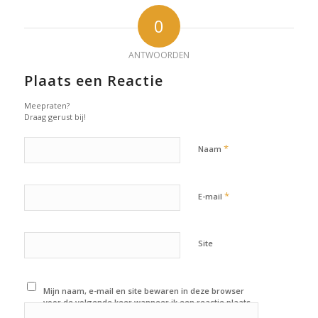
0
ANTWOORDEN
Plaats een Reactie
Meepraten?
Draag gerust bij!
*
Naam
*
E-mail
Site
Mijn naam, e-mail en site bewaren in deze browser
voor de volgende keer wanneer ik een reactie plaats.