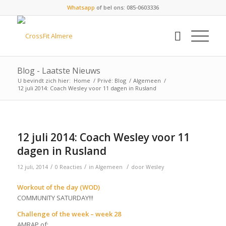
Whatsapp
of bel ons: 085-0603336
Blog - Laatste Nieuws
U bevindt zich hier:
Home
/
Privé: Blog
/
Algemeen
/
12 juli 2014: Coach Wesley voor 11 dagen in Rusland
12 juli 2014: Coach Wesley voor 11
dagen in Rusland
/
/
/
12 juli, 2014
0 Reacties
in
Algemeen
door
Wesley
Workout of the day (WOD)
COMMUNITY SATURDAY!!!
Challenge of the week – week 28
AMRAP of: