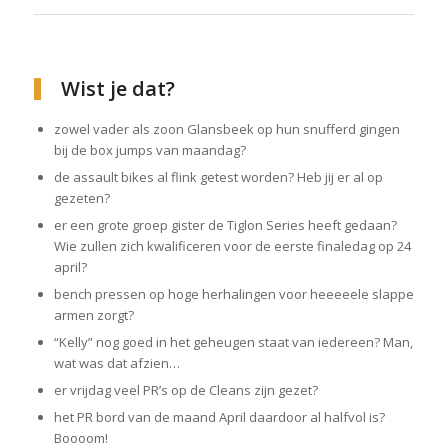
Wist je dat?
zowel vader als zoon Glansbeek op hun snufferd gingen
bij de box jumps van maandag?
de assault bikes al flink getest worden? Heb jij er al op
gezeten?
er een grote groep gister de Tiglon Series heeft gedaan?
Wie zullen zich kwalificeren voor de eerste finaledag op 24
april?
bench pressen op hoge herhalingen voor heeeeele slappe
armen zorgt?
“Kelly” nog goed in het geheugen staat van iedereen? Man,
wat was dat afzien…
er vrijdag veel PR’s op de Cleans zijn gezet?
het PR bord van de maand April daardoor al halfvol is?
Boooom!