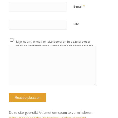
*
E-mail
Site
Mijn naam, e-mail en site bewaren in deze browser
voor de volgende keer wanneer ik een reactie plaats.
Deze site gebruikt Akismet om spam te verminderen.
Bekijk hoe je reactie-gegevens worden verwerkt
.