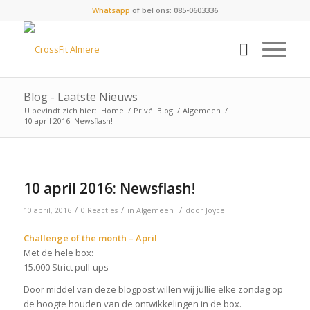
Whatsapp
of bel ons: 085-0603336
Blog - Laatste Nieuws
U bevindt zich hier:
Home
/
Privé: Blog
/
Algemeen
/
10 april 2016: Newsflash!
10 april 2016: Newsflash!
/
/
/
10 april, 2016
0 Reacties
in
Algemeen
door
Joyce
Challenge of the month – April
Met de hele box:
15.000 Strict pull-ups
Door middel van deze blogpost willen wij jullie elke zondag op
de hoogte houden van de ontwikkelingen in de box.