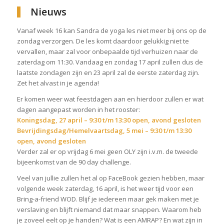
Nieuws
Vanaf week 16 kan Sandra de yoga les niet meer bij ons op de
zondag verzorgen. De les komt daardoor gelukkig niet te
vervallen, maar zal voor onbepaalde tijd verhuizen naar de
zaterdag om 11:30. Vandaag en zondag 17 april zullen dus de
laatste zondagen zijn en 23 april zal de eerste zaterdag zijn.
Zet het alvast in je agenda!
Er komen weer wat feestdagen aan en hierdoor zullen er wat
dagen aangepast worden in het rooster:
Koningsdag, 27 april – 9:30 t/m 13:30 open, avond gesloten
Bevrijdingsdag/Hemelvaartsdag, 5 mei – 9:30 t/m 13:30
open, avond gesloten
Verder zal er op vrijdag 6 mei geen OLY zijn i.v.m. de tweede
bijeenkomst van de 90 day challenge.
Veel van jullie zullen het al op FaceBook gezien hebben, maar
volgende week zaterdag, 16 april, is het weer tijd voor een
Bring-a-friend WOD. Blijf je iedereen maar gek maken met je
verslaving en blijft niemand dat maar snappen. Waarom heb
je zoveel eelt op je handen? Wat is een AMRAP? En wat zijn in