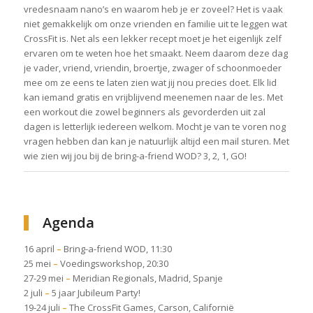
vredesnaam nano’s en waarom heb je er zoveel? Het is vaak
niet gemakkelijk om onze vrienden en familie uit te leggen wat
CrossFit is. Net als een lekker recept moet je het eigenlijk zelf
ervaren om te weten hoe het smaakt. Neem daarom deze dag
je vader, vriend, vriendin, broertje, zwager of schoonmoeder
mee om ze eens te laten zien wat jij nou precies doet. Elk lid
kan iemand gratis en vrijblijvend meenemen naar de les. Met
een workout die zowel beginners als gevorderden uit zal
dagen is letterlijk iedereen welkom. Mocht je van te voren nog
vragen hebben dan kan je natuurlijk altijd een mail sturen. Met
wie zien wij jou bij de bring-a-friend WOD? 3, 2, 1, GO!
Agenda
16 april
–
Bring-a-friend WOD, 11:30
25 mei
–
Voedingsworkshop, 20:30
27-29 mei
–
Meridian Regionals, Madrid, Spanje
2 juli
–
5 jaar Jubileum Party!
19-24 juli
–
The CrossFit Games, Carson, Californië