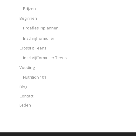
Prijzen
Beginnen
Proefles inplannen
Inschrijfformulier
CrossFit Teens
Inschrijfformulier Teens
Voeding
Nutrition 101
Blog
Contact
Leden