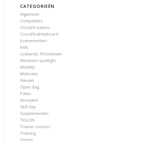
CATEGORIEËN
Algemeen
Competities
CrossFit Games
CrossFit whiteboard
Evenementen
Kids
Lowlands Throwdown
Members spotlight
Mobility
Motivatie
Nieuws
Open dag
Paleo
Recepten
Skill day
Supplementen
TIGLON
Trainer courses
Training
Tshirts