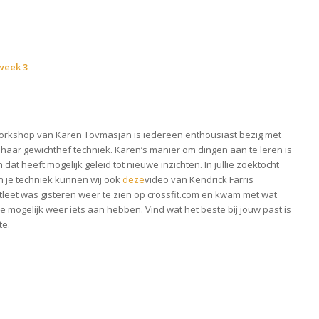
week 3
rkshop van Karen Tovmasjan is iedereen enthousiast bezig met
 haar gewichthef techniek. Karen’s manier om dingen aan te leren is
dat heeft mogelijk geleid tot nieuwe inzichten. In jullie zoektocht
n je techniek kunnen wij ook
deze
video van Kendrick Farris
leet was gisteren weer te zien op crossfit.com en kwam met wat
lie mogelijk weer iets aan hebben. Vind wat het beste bij jouw past is
te.