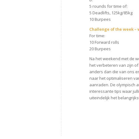
5 rounds for time of:
5 Deadlifts, 125kg/85kg
10 Burpees
Challenge of the week – 
For time:
10 Forward rolls
20 Burpees
Na het weekend met de wo
het verbeteren van zijn of
anders dan die van ons en 
naar het optimaliseren va
aanraden. De olympisch at
interessante tips waar jul
uiteindelijk het belangrijks