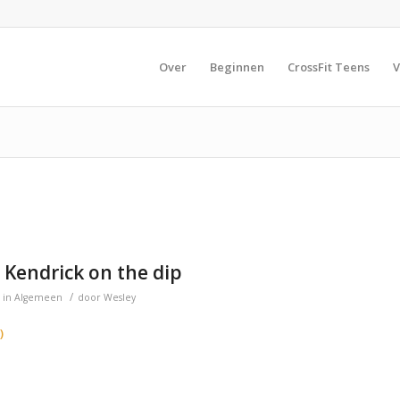
Over
Beginnen
CrossFit Teens
V
: Kendrick on the dip
/
in
Algemeen
door
Wesley
)