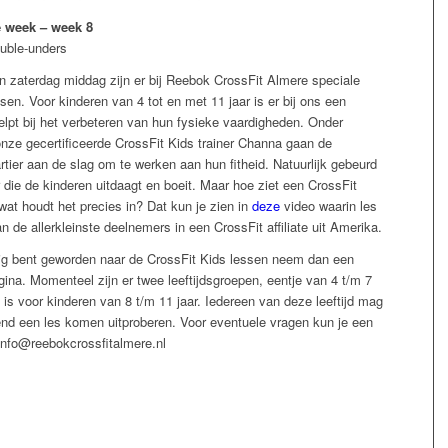
e week – week 8
uble-unders
 zaterdag middag zijn er bij Reebok CrossFit Almere speciale
sen. Voor kinderen van 4 tot en met 11 jaar is er bij ons een
lpt bij het verbeteren van hun fysieke vaardigheden. Onder
onze gecertificeerde CrossFit Kids trainer Channa gaan de
rtier aan de slag om te werken aan hun fitheid. Natuurlijk gebeurd
 die de kinderen uitdaagt en boeit. Maar hoe ziet een CrossFit
 wat houdt het precies in? Dat kun je zien in
deze
video waarin les
 de allerkleinste deelnemers in een CrossFit affiliate uit Amerika.
rig bent geworden naar de CrossFit Kids lessen neem dan een
ina. Momenteel zijn er twee leeftijdsgroepen, eentje van 4 t/m 7
 is voor kinderen van 8 t/m 11 jaar. Iedereen van deze leeftijd mag
jvend een les komen uitproberen. Voor eventuele vragen kun je een
 info@reebokcrossfitalmere.nl