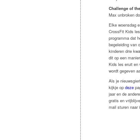
Challenge of th
Max unbroken do
Elke woensdag en
CrossFit Kids les
programma dat he
begeleiding van 
kinderen drie kwa
dit op een manier
Kids les eruit en
wordt gegeven aan
Als je nieuwsgie
kijkje op
deze
pag
jaar en de andere
gratis en vrijbli
mail sturen naar