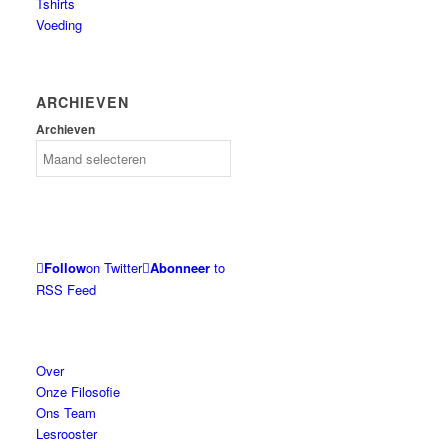
Tshirts
Voeding
ARCHIEVEN
Archieven
Follow
on Twitter
Abonneer
to
RSS Feed
Over
Onze Filosofie
Ons Team
Lesrooster