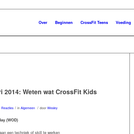
Over
Beginnen
CrossFit Teens
Voeding
ri 2014: Weten wat CrossFit Kids
/
/
 Reacties
in
Algemeen
door
Wesley
day (WOD)
aan een techniek of skill te werken