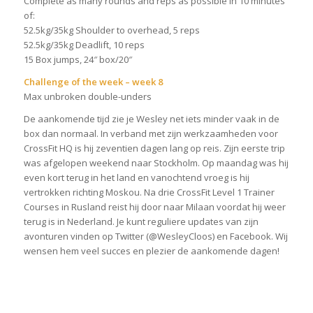
Complete as many rounds and reps as possible in 10 minutes
of:
52.5kg/35kg Shoulder to overhead, 5 reps
52.5kg/35kg Deadlift, 10 reps
15 Box jumps, 24″ box/20″
Challenge of the week – week 8
Max unbroken double-unders
De aankomende tijd zie je Wesley net iets minder vaak in de
box dan normaal. In verband met zijn werkzaamheden voor
CrossFit HQ is hij zeventien dagen lang op reis. Zijn eerste trip
was afgelopen weekend naar Stockholm. Op maandag was hij
even kort terug in het land en vanochtend vroeg is hij
vertrokken richting Moskou. Na drie CrossFit Level 1 Trainer
Courses in Rusland reist hij door naar Milaan voordat hij weer
terug is in Nederland. Je kunt reguliere updates van zijn
avonturen vinden op Twitter (@WesleyCloos) en Facebook. Wij
wensen hem veel succes en plezier de aankomende dagen!