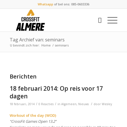
Whatsapp
of bel ons: 085-0603336
Tag Archief van: seminars
U bevindt zich hier:
Home
/
seminars
Berichten
18 februari 2014: Op reis voor 17
dagen
/
/
/
18 februari, 2014
0 Reacties
in
Algemeen
,
Nieuws
door
Wesley
Workout of the day (WOD)
“CrossFit Games Open 13.2”