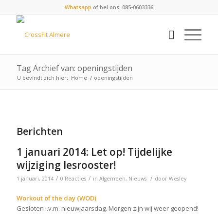
Whatsapp
of bel ons: 085-0603336
Tag Archief van: openingstijden
U bevindt zich hier:
Home
/
openingstijden
Berichten
1 januari 2014: Let op! Tijdelijke
wijziging lesrooster!
/
/
/
1 januari, 2014
0 Reacties
in
Algemeen
,
Nieuws
door
Wesley
Workout of the day (WOD)
Gesloten i.v.m. nieuwjaarsdag. Morgen zijn wij weer geopend!