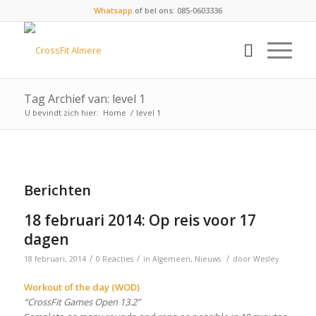
Whatsapp
of bel ons: 085-0603336
Tag Archief van: level 1
U bevindt zich hier:
Home
/
level 1
Berichten
18 februari 2014: Op reis voor 17
dagen
/
/
/
18 februari, 2014
0 Reacties
in
Algemeen
,
Nieuws
door
Wesley
Workout of the day (WOD)
“CrossFit Games Open 13.2”