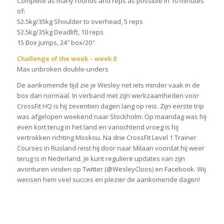
Complete as many rounds and reps as possible in 10 minutes
of:
52.5kg/35kg Shoulder to overhead, 5 reps
52.5kg/35kg Deadlift, 10 reps
15 Box jumps, 24″ box/20″
Challenge of the week – week 8
Max unbroken double-unders
De aankomende tijd zie je Wesley net iets minder vaak in de
box dan normaal. In verband met zijn werkzaamheden voor
CrossFit HQ is hij zeventien dagen lang op reis. Zijn eerste trip
was afgelopen weekend naar Stockholm. Op maandag was hij
even kort terug in het land en vanochtend vroeg is hij
vertrokken richting Moskou. Na drie CrossFit Level 1 Trainer
Courses in Rusland reist hij door naar Milaan voordat hij weer
terug is in Nederland. Je kunt reguliere updates van zijn
avonturen vinden op Twitter (@WesleyCloos) en Facebook. Wij
wensen hem veel succes en plezier de aankomende dagen!