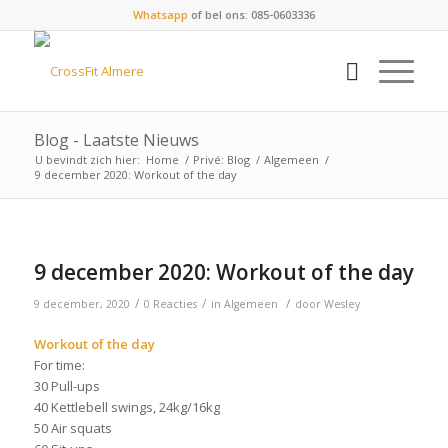
Whatsapp
of bel ons: 085-0603336
Blog - Laatste Nieuws
U bevindt zich hier:
Home
/
Privé: Blog
/
Algemeen
/
9 december 2020: Workout of the day
9 december 2020: Workout of the day
/
/
/
9 december, 2020
0 Reacties
in
Algemeen
door
Wesley
Workout of the day
For time:
30 Pull-ups
40 Kettlebell swings, 24kg/16kg
50 Air squats