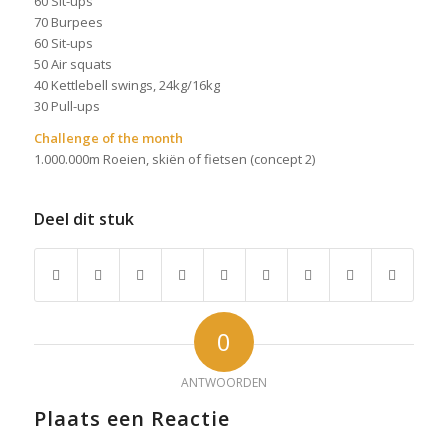
60 Sit-ups
70 Burpees
60 Sit-ups
50 Air squats
40 Kettlebell swings, 24kg/16kg
30 Pull-ups
Challenge of the month
1.000.000m Roeien, skiën of fietsen (concept 2)
Deel dit stuk
0
ANTWOORDEN
Plaats een Reactie