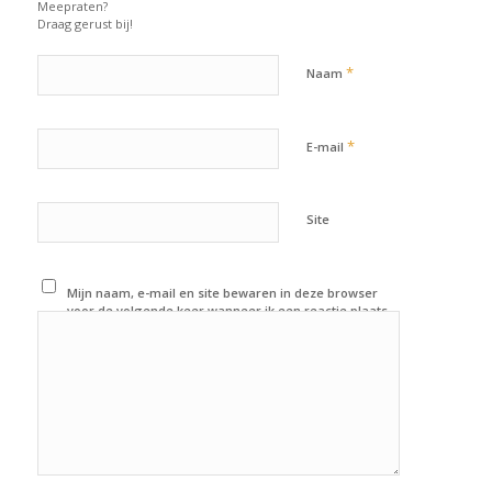
Meepraten?
Draag gerust bij!
*
Naam
*
E-mail
Site
Mijn naam, e-mail en site bewaren in deze browser
voor de volgende keer wanneer ik een reactie plaats.