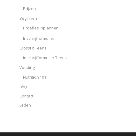
Prijzen
Beginnen
Proefles inplannen
Inschrijfformulier
CrossFit Teens
Inschrijfformulier Teens
Voeding
Nutrition 101
Blog
Contact
Leden