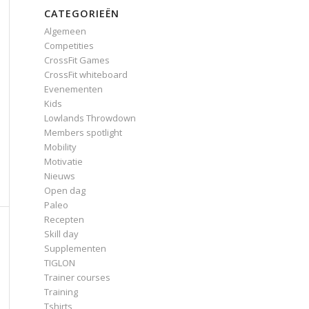
CATEGORIEËN
Algemeen
Competities
CrossFit Games
CrossFit whiteboard
Evenementen
Kids
Lowlands Throwdown
Members spotlight
Mobility
Motivatie
Nieuws
Open dag
Paleo
Recepten
Skill day
Supplementen
TIGLON
Trainer courses
Training
Tshirts