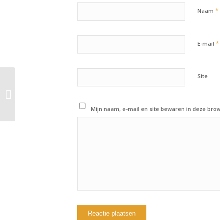
*
Naam
*
E-mail
Site
7 oktober 2019:
Workout of the day
Mijn naam, e-mail en site bewaren in deze brow