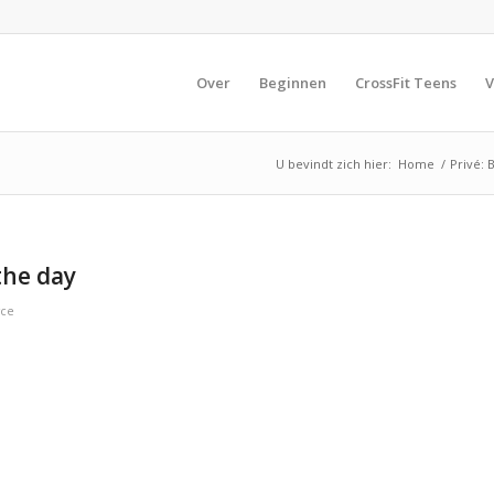
Over
Beginnen
CrossFit Teens
V
U bevindt zich hier:
Home
/
Privé: 
the day
yce