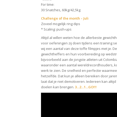
For time:
30 Snatches, 60kg/42,5kg
Challenge of the month – Juli
Zoveel mogelijk ring dips
* Scaling: push-ups
Altijd al willen weten hoe de allerbeste gewicht
voor oefeningen zij doen tijdens een training 
wij een aantal van deze toffe filmpjes met je. De
gewichtheffers en hun voorbereiding op wedstri
bijvoorbeeld aan de jongste atleten uit Colomb
waaronder een aantal wereldrecordhouders, ko
werk te zien. De snelheid en perfectie waarmee 
hetzelfde. Dat kun je alleen bereiken door jaren
laat dat je niet demotiveren. Iedereen kan altijd
doelen kan brengen.
3…2…1…GO!!!