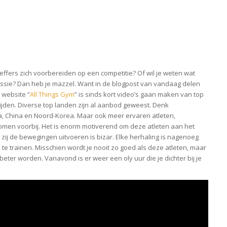
heffers zich voorbereiden op een competitie? Of wil je weten wat
sessie? Dan heb je mazzel. Want in de blogpost van vandaag delen
 website “
All Things Gym
” is sinds kort video’s gaan maken van top
jden. Diverse top landen zijn al aanbod geweest. Denk
ia, China en Noord-Korea. Maar ook meer ervaren atleten,
men voorbij. Het is enorm motiverend om deze atleten aan het
zij de bewegingen uitvoeren is bizar. Elke herhaling is nagenoeg
 te trainen. Misschien wordt je nooit zo goed als deze atleten, maar
 beter worden. Vanavond is er weer een oly uur die je dichter bij je