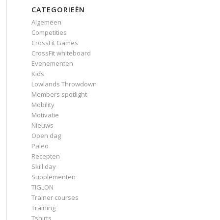
CATEGORIEËN
Algemeen
Competities
CrossFit Games
CrossFit whiteboard
Evenementen
Kids
Lowlands Throwdown
Members spotlight
Mobility
Motivatie
Nieuws
Open dag
Paleo
Recepten
Skill day
Supplementen
TIGLON
Trainer courses
Training
Tshirts