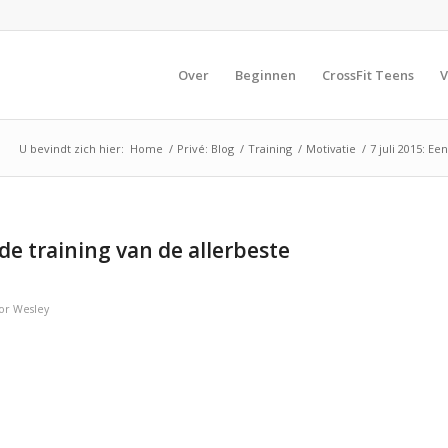
Over
Beginnen
CrossFit Teens
V
U bevindt zich hier:
Home
/
Privé: Blog
/
Training
/
Motivatie
/
7 juli 2015: Ee
s de training van de allerbeste
or
Wesley