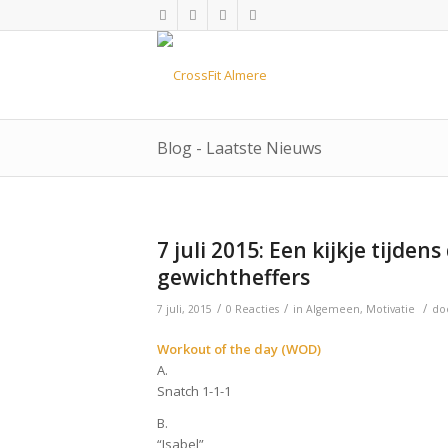
Blog - Laatste Nieuws
7 juli 2015: Een kijkje tijden
gewichtheffers
/
/
/
7 juli, 2015
0 Reacties
in
Algemeen
,
Motivatie
do
Workout of the day (WOD)
A.
Snatch 1-1-1
B.
“Isabel”