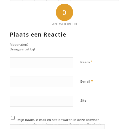
0
ANTWOORDEN
Plaats een Reactie
Meepraten?
Draag gerust bij!
*
Naam
*
E-mail
Site
Mijn naam, e-mail en site bewaren in deze browser
voor de volgende keer wanneer ik een reactie plaats.