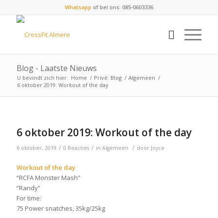
Whatsapp
of bel ons: 085-0603336
Blog - Laatste Nieuws
U bevindt zich hier:
Home
/
Privé: Blog
/
Algemeen
/
6 oktober 2019: Workout of the day
6 oktober 2019: Workout of the day
/
/
/
6 oktober, 2019
0 Reacties
in
Algemeen
door
Joyce
Workout of the day
“RCFA Monster Mash”
“Randy”
For time:
75 Power snatches, 35kg/25kg